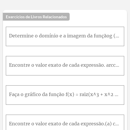
20
21
22
23
24
25
26
27
28
29
30
31
32
33
34
35
36
37
38
39
40
41
Exercícios de Livros Relacionados
42
44
45
46
47
48
49
50
51
52
53
54
55
56
57
58
59
Determine o domínio e a imagem da funçãog (x) = sin^(- 1) ( 3 x + 1 )
Encontre o valor exato de cada expressão. arccos ⁡ - 1 2
Faça o gráfico da função f(x) = raiz(x^3 + x^2 + x + 1) E explique por que ela é injetora. Use então um sistema de computação algébrica (SCA) para encontrar uma expressão explícita para f^(-1)(x) . (S
Encontre o valor exato de cada expressão.(a) cotg^(-1)(-raiz(3))