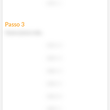
Passo
3
Vamos juntar tudo,