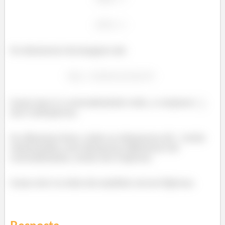
Os elementos da imagem são
Como isso é o contradomínio todo, o conjunto
,
ela é sobrejetora.
Se olharmos bem, todos os elementos de
estão
relacionados com elementos diferentes do
contradomínio, então ela é injetora
Como ela é os dois ela também vai ser bijetora.