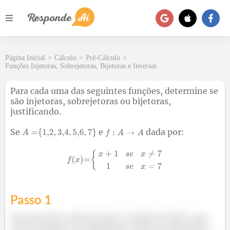
Página Inicial
>
Cálculo
>
Pré-Cálculo
>
Funções Injetoras, Sobrejetoras, Bijetoras e Inversas
Para cada uma das seguintes funções, determine se
são injetoras, sobrejetoras ou bijetoras,
justificando.
Se
e
dada por:
Passo 1
Nas questões onde ele deu o conjunto finito, que
você consegue ver direitinho todos os elementos,