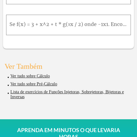
Se f(x) = 3 + x^2 + t * g(πx / 2) onde -1x1. Encontre f^(-1)(3) Encontre f^(-1)(5)
Ver Também
Ver tudo sobre Cálculo
Ver tudo sobre Pré-Cálculo
Lista de exercícios de Funções Injetoras, Sobrejetoras, Bijetoras e
Inversas
APRENDA EM MINUTOS O QUE LEVARIA
HORAS