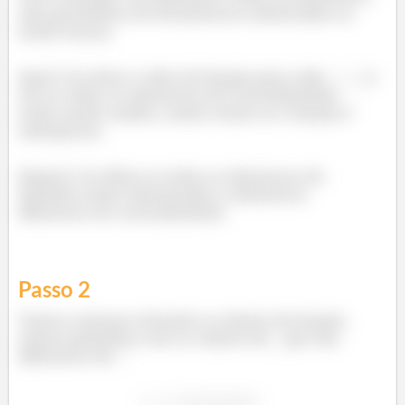
não precisamos de ferramentas sofisticadas ou
muito loucas.
Aqui é só achar o valor da função para cada
e
ver se todos os elementos do Contradomínio
estão sendo usados, assim vemos se a função é
sobrejetora.
Depois é só olhar se todos os elementos do
domínio estão relacionados a elementos
diferentes do contradomínio.
Passo
2
Vamos começar achando os valores da função,
vamos primeiros com os valores de
que são
diferentes de