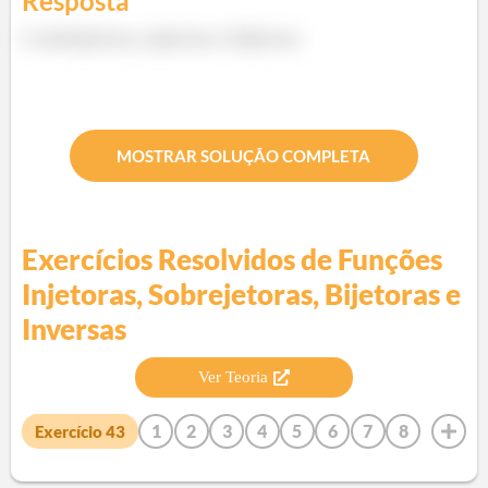
Resposta
é sobrejetora, injetora e bijetora
MOSTRAR SOLUÇÃO COMPLETA
Exercícios Resolvidos de
Funções
Injetoras, Sobrejetoras, Bijetoras e
Inversas
Ver Teoria
1
2
3
4
5
6
7
8
Exercício
43
9
10
11
12
13
14
15
16
17
18
19