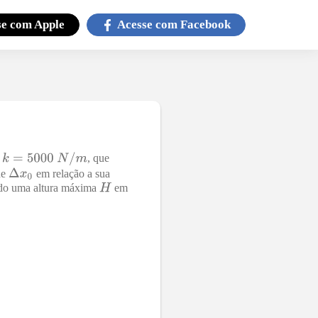
se com
Apple
Acesse com
Facebook
a
, que
de
em relação a sua
indo uma altura máxima
em