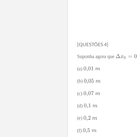
[
QUESTÕES
4
]
Suponha agora que
(a)
(b)
(c)
(d)
(e)
(f)