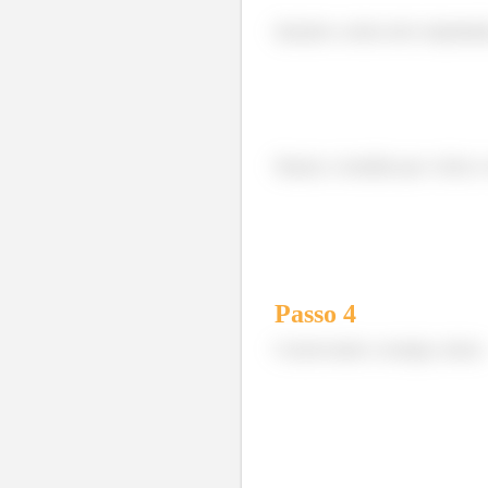
Quando a mola está comprimida,
Depois, à medida que o bloco v
Passo
4
Conservando a energia, temos: