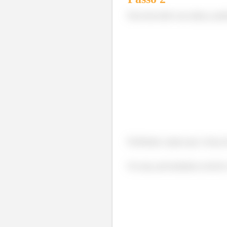
Para descobrir essa altura, pod
Porémmm, repara que a força d
Ou seja, precisaríamos resolver