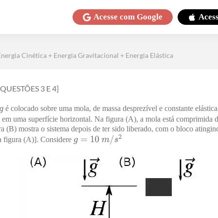
Acesse com
Google
Aces
Energia Cinética + Energia Gravitacional + Energia Elástica
 QUESTÕES
3
E
4
]
é colocado sobre uma mola, de massa desprezível e constante elástic
a em uma superfície horizontal. Na figura (A), a mola está comprimida 
a (B) mostra o sistema depois de ter sido liberado, com o bloco ating
na figura (A)]. Considere