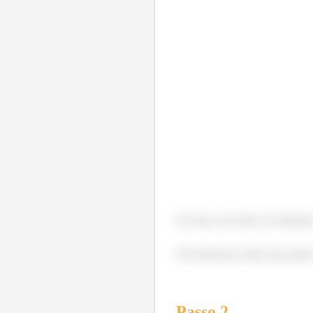
Ou seja, essa mola vai empurrar
Nós queremos saber que altur
Passo
2