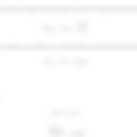
 toda sua energia está armazenada na forma de energia potencial elást
ai subindo, sua energia vai se transformando em energia potencial grav