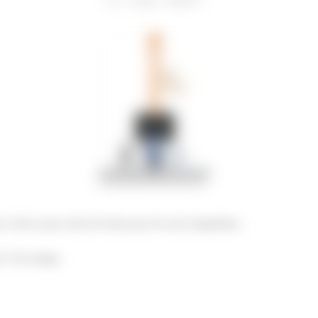
 o bloco para cima de forma que ele será catapultado...
a
ele atinge.