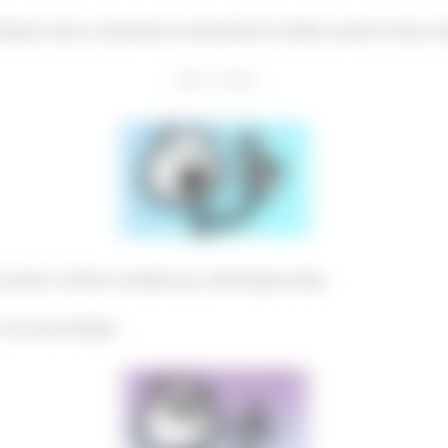
eríamos achar a aceleração no movimento de subida a partir da força res
a mola é variável a medida que a deformação muda.
 com uma integral...