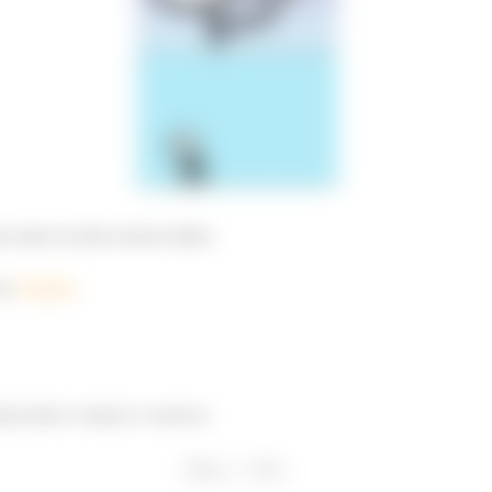
tar muito da ideia mesmo hahha.
 de
energia
.
tema (bloco+mola) se conserva: