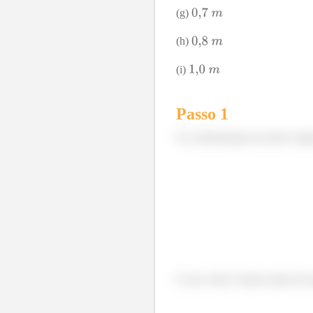
(g)
(h)
(i)
Passo 1
Se a deformação da mola é igu
E esse valor é muito maior do 