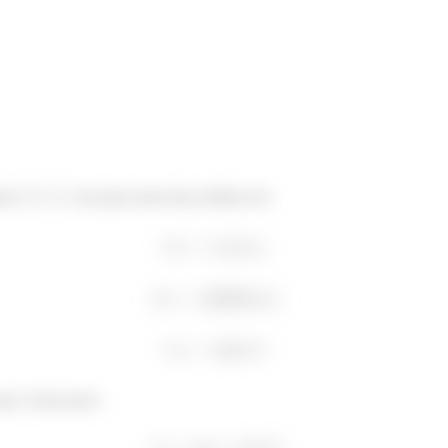
al a
, isso gera uma força elástica de:
que a força peso: