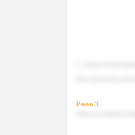
É... achei que você não ia gos
Então, vamos resolver a partir
Passo
3
Temos que a energia desse sis