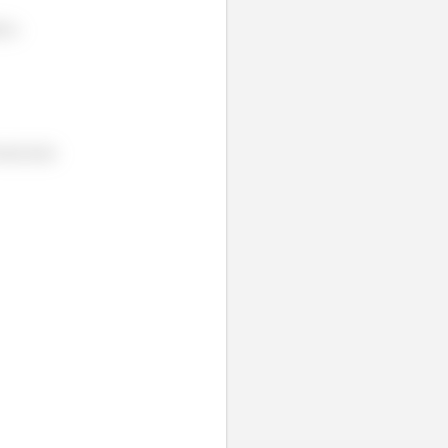
ica.
itacional.