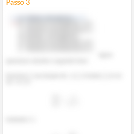
Passo
3
Agora
queremos calcular o segundo item:
Escrever
em função de
e
é isolar
(e ter
só
e
):
Isolando
: