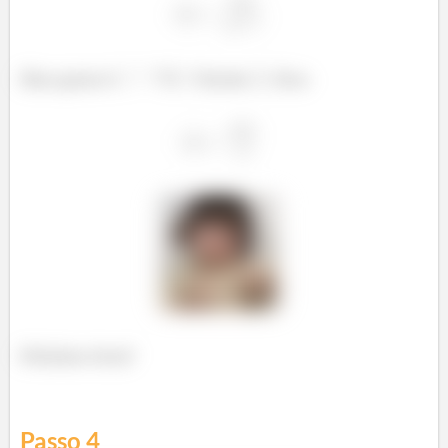
Mas quem é
? É
! Então
fica:
Próximo item!
Passo
4