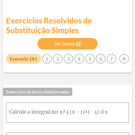
Exercícios Resolvidos de
Substituição Simples
Ver Teoria
1
2
3
4
5
6
7
Exercício
181
8
9
10
11
12
13
14
15
16
17
18
19
20
21
22
23
24
25
26
27
28
29
30
31
32
33
34
35
36
37
38
39
40
Exercícios de Livros Relacionados
41
42
43
44
45
46
47
48
49
50
51
52
53
54
55
56
57
58
59
60
61
62
Calcule a integral.int x^3 (x - 1)^(- 4) d x
63
64
65
66
67
68
69
70
71
72
73
74
75
76
77
78
79
80
81
82
83
84