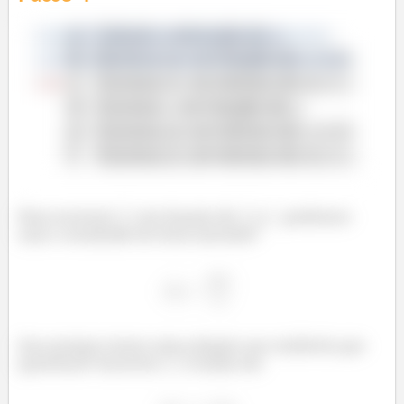
Para escrever
em função de
e
podemos
usar o resultado do item anterior!
Isso porque temos uma relação nas variáveis que
queremos! Escrever
é isolar ele: