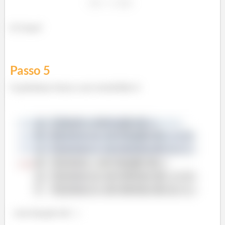
E é isso!
Passo
5
O próximo item a ser resolvido é:
x
em função de
: