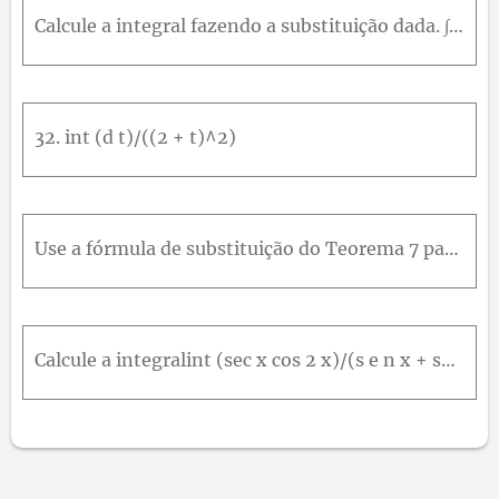
85
86
87
88
89
90
91
92
93
94
95
Calcule a integral fazendo a substituição dada. ∫ cos ⁡ 3 x d x , u = 3 x
96
97
98
99
100
32. int (d t)/((2 + t)^2)
Use a fórmula de substituição do Teorema 7 para calcular as integrais nos Exercícios 1-46. ∫ π 3 π / 2 cot 5 ⁡ θ 6 sec 2 ⁡ θ 6 d θ
Calcule a integralint (sec x cos 2 x)/(s e n x + sec x) d x