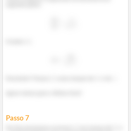
segundo passo:
E isolar
:
Prontinho! Temos
como função de
e de
.
Agora vamos para o último item!
Passo
7
Por fim precisamos escrever
em termos de
e