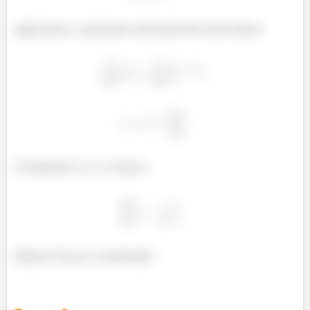
Aplicando o operador derivada dos dois lados:
E isolando
temos:
Beleza? Essa é a derivada!