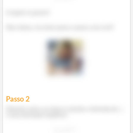
E seguir os passos!
Mas relaxa, vou fazer passo a passo com você!
Passo
2
Primeira coisa a se fazer é calcular a derivada de
:
é uma derivação implícita!