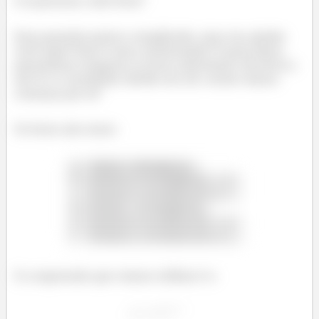
E aí pessoal, tudo bem?
Essa questão parece complicada, mas vou ajudar
você aqui! Essa é uma continuação! E para fazer,
precisamos resgatar os itens anteriores (da letra a
até f) e o resultado obtido em (d). então vamos
começar por aí!
Os itens são esses:
E a expressão que vamos utilizar é a