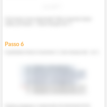
E já temos essa expressão! Não é preciso fazer
nada, já temos
como função de
!
Passo
6
O próximo item é escrever
em termos de
e
.
Vamos resgatar a expressão da derivada lá do