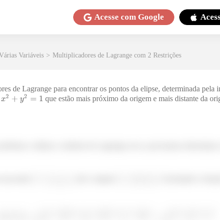
Acesse com
Google
Aces
Várias Variáveis
>
Multiplicadores de Lagrange com 2 Restrições
es de Lagrange para encontrar os pontos da elipse, determinada pela i
o
que estão mais próximo da origem e mais distante da or
roblema e utilizar o método de Lagrange em si, precisamos determinar
e um ponto
até a origem
. Calculando a funçã