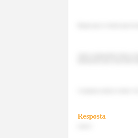
Repara que os vetores que da 
Agora comparandos todas as s
lançamentos para cima terão t
A resposta correta é a letra C 
Resposta
Letra C