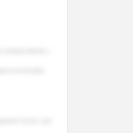
 em direções diferentes, e
ará ao solo mais rápido.
omponente
no eixo
para