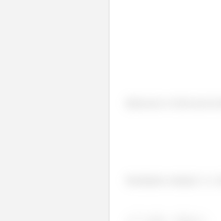
Repara que os vetores que da 
Desenhando a situação
e
, 