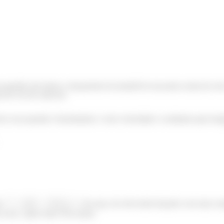
questão nós temos o lançamento de projetil de um ponto acima do solo,
os de voo de cada um.
lver essa questão é desenhando o vetor velocidade e avaliando qual cheg
ue
. Ou seja, ele está sendo lançado com uma c
 eixo
para cima. Fica assim: