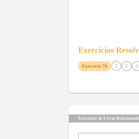
Exercícios Resol
1
2
3
Exercício
70
10
11
12
13
14
15
22
23
24
25
26
27
34
35
36
37
38
39
46
47
48
49
50
51
58
59
60
61
62
63
Exercícios de Livros Relacionad
71
72
73
74
75
76
83
84
85
86
87
88