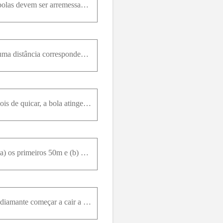
Um certo malabarista normalmente arremessa bolas verticalmente até uma altura H . A que altura as bolas devem ser arremessadas para passarem o dobro do tempo no ar?
Uma bola de aço é deixada cair do telhado de um edifício e leva 0,125s para passar por uma janela, uma distância correspondente a 1,20m . A bola quica em uma calçada e torna a passar pela janela, de b
Para testar a qualidade de uma bola de tênis, você a deixa cair no chão de uma altura de 4,00m . Depois de quicar, a bola atinge uma altura de 2,00m . Se a bola permanece em contato com o piso por 12,
Deixa-se cair uma pedra de um penhasco com 100m de altura. Quanto tempo a pedra leva para cair (a) os primeiros 50m e (b) os 50m seguintes?
Deixa-se cair dois diamantes da mesma altura, com 1,0s de intervalo. Quanto tempo após o primeiro diamante começar a cair a distância entre os diamantes é 10m ?