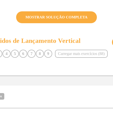
MOSTRAR SOLUÇÃO COMPLETA
vidos de
Lançamento Vertical
4
5
6
7
8
9
Carregar mais exercícios (
88
)
16
17
18
19
20
21
28
29
30
31
32
33
40
41
42
43
44
45
52
53
54
55
56
57
64
65
66
67
68
69
os
77
78
79
80
81
82