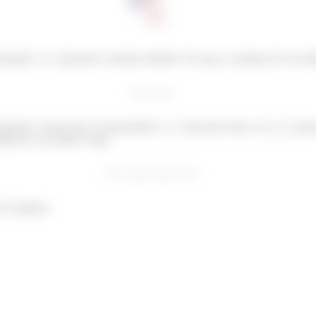
situação
e
possuem o mesmo modulo. Ou seja, os tempos de voo dele
ituações, vemos que os lançamentos
e
são para cima e os
e
para 
empo de voo maior. Logo,
de Casimiro!