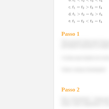
Passo 1
Olá, pessoal! Tudo bom? Nessa 
precisamos relacionar os temp
A forma mais intuitiva de reso
Vamos começar desenhando!
Passo
2
Para o lançamento
, temos q
frente e uma componente
no