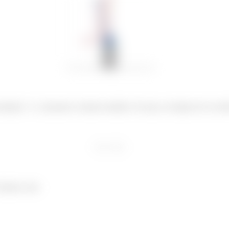
situação
e
possuem o mesmo modulo. Ou seja, os tempos de voo dele
ficamos com: