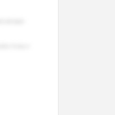
s serão iguais.
baixo. Ou seja, os