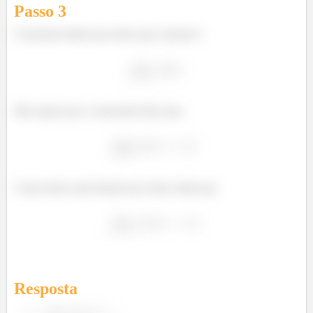
Passo
3
O próximo limite que temos que calcular é,
Mas repara que o enunciado disse que,
Como temos uma função par, temos então que
Resposta