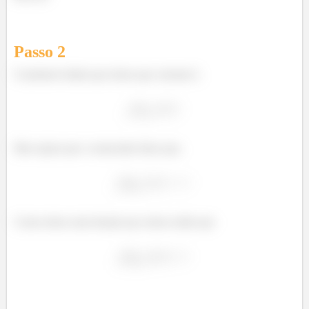
Passo
2
O primeiro limite que temos que calcular é,
Mas repara que o enunciado disse que,
Como temos uma função par, temos então que