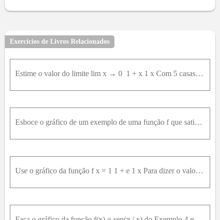
8
9
10
11
12
13
14
15
16
17
18
19
20
21
22
23
24
25
26
27
28
29
30
31
32
33
34
35
36
37
38
39
40
Exercícios de Livros Relacionados
41
42
43
44
45
46
47
48
49
50
51
52
53
54
55
56
57
58
59
60
61
62
Estime o valor do limite lim x → 0 ⁡ 1 + x 1 x Com 5 casas decimais. Esse número lhe parece familiar?Confirme sua resposta da letra (a) fazendo o gráfico da função.
63
64
65
66
67
68
69
70
71
72
73
74
75
76
77
78
79
80
81
82
83
84
85
86
87
88
89
90
91
92
93
94
95
Esboce o gráfico de um exemplo de uma função f que satisfaça a todas as condições dadas.14)lim x → 0 - ⁡ f x = 1 , lim x → 0 + ⁡ f x = - 1 ,lim x → 2 - ⁡ f x = 0 ,lim x → 2 + ⁡ f x = 1 , f 2 = 1 ,f 0
96
97
98
99
100
Use o gráfico da função f x = 1 1 + e 1 x Para dizer o valor de cada limite, se existir. Se não existir, explique por quê. lim x → 0 - ⁡ f x lim x → 0 + ⁡ f x lim x → 0 ⁡ f ( x )
Faça o gráfico da função f(x) = sen(π / x) do Exemplo 4 na janela retangular [-1,1] por [-1,1] . Então dê um zoom em direção à origem diversas vezes. Comente o comportamento dessa função.