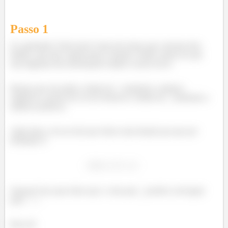
Passo 1
Oi, galerinha! Tudo bom? Aqui nós temos que calcular dois
limites, mas não conhecemos a função. Então vamos ter que
usar algumas das informações dadas a nosso favor.
Repara que ele pediu o limite de
tendendo a número
negativos, porem ele só nos forneceu o limite de
tendendo a
número positivos.
Além disso, ele nos diz que temos uma função par que por
definição é:
Opaaaa! Isso quer dizer que o vale para
positivo será igual
para
.
Bora lá!