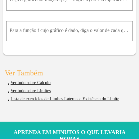
Para a função f cujo gráfico é dado, diga o valor de cada quantidade indicada, se ela existir. Se não existir, diga o por quê. lim x → 1 - ⁡ f x lim x → 1 + ⁡ f x lim x → 1 ⁡ f x lim x → 5 ⁡ f x f ( 5
Ver Também
Ver tudo sobre Cálculo
Ver tudo sobre Limites
Lista de exercícios de Limites Laterais e Existência do Limite
APRENDA EM MINUTOS O QUE LEVARIA
HORAS