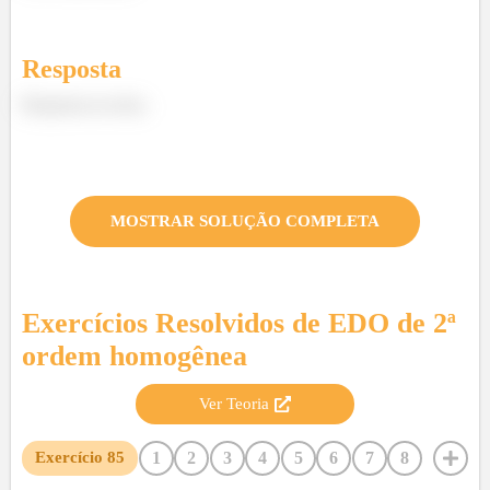
Resposta
Resposta no texto.
MOSTRAR SOLUÇÃO COMPLETA
Exercícios Resolvidos de
EDO de 2ª
ordem homogênea
Ver Teoria
1
2
3
4
5
6
7
8
Exercício
85