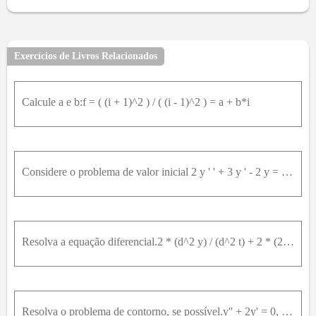
9
10
11
12
13
14
15
16
17
18
19
20
21
22
23
24
25
26
27
28
29
30
31
32
33
34
35
36
37
38
39
40
41
Exercícios de Livros Relacionados
42
43
44
45
46
47
48
49
50
51
52
53
54
55
56
57
58
59
60
61
62
63
Calcule a e b:f = ( (i + 1)^2 ) / ( (i - 1)^2 ) = a + b*i
64
65
66
67
68
69
70
71
72
73
74
75
76
77
78
79
80
81
82
83
84
86
87
88
89
90
91
92
93
94
95
96
97
Considere o problema de valor inicial 2 y ' ' + 3 y ' - 2 y = 0 , y 0 = 1 , y ' 0 = - α , em que α0 .Resolva o problema de valor inicial.Faça o gráfico da solução em α = 1 . Encontre as coordenadas t
98
99
100
Resolva a equação diferencial.2 * (d^2 y) / (d^2 t) + 2 * (2 d y) / (d t) - y = 0
Resolva o problema de contorno, se possível.y'' + 2y' = 0, y(0) = 1, y(1) = 2