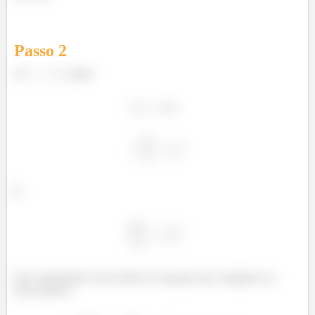
Passo
2
Se
, então:
E:
Daí, substituindo esses dados na equação que chegamos no
item anterior: