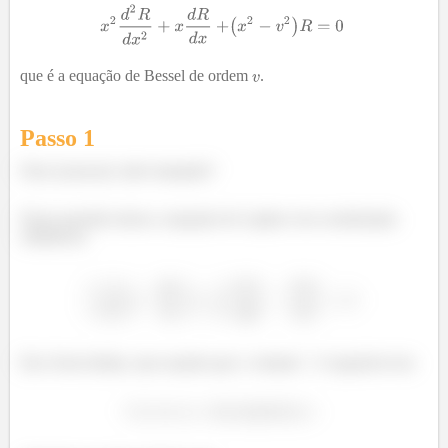
que é a equação de Bessel de ordem
.
Passo 1
Fala aí pessoal, tudo tranquilo?
Nessa questão temos a equação de Laplace em coordenadas
cilíndricas:
Ela é bem feinha, mas usando que o volume
é separável em: