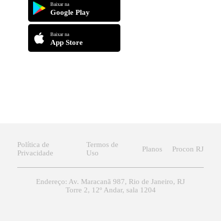
Baixar na
Google Play
Baixar na
App Store
Política de
Termos de
Planos
Procon RJ
Privacidade
Uso
Endereço: Av. Maracanã 987, Rio de Janeiro, RJ
Torre 2, 12º Andar, sala 1204