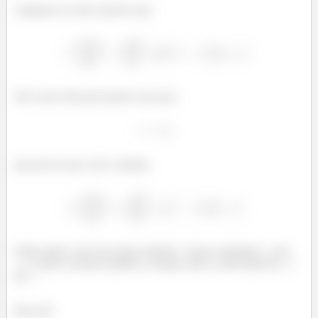
chegamos no item anterior que:
Daí, nesse item precisamos usar que:
para provar que vale a relação:
Então galera, não tem muito mistério. Vamos substituir
por
, e vamos calcular também a relação entre as derivadas de
e
de
.
Bora lá!!