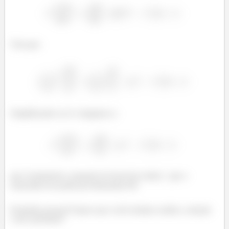
Vem que:
Simplificando os k’s chegamos a:
que é justamente a equação de bessel de ordem
que o
enunciado nos pediu pra demonstrar 😊
Prontinho pessoal! Espero que vocês tenham curtido a solução
e até a próxima!!