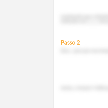
Lembrando que o domíni
indicadas em
são 
Passo
2
Bom... para que essa fun
Assim, a função é válida 