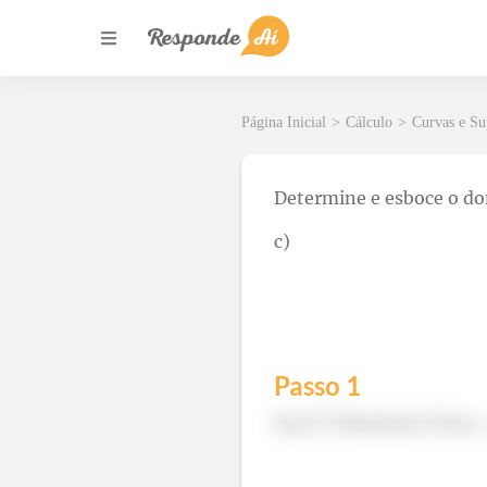
Página Inicial
>
Cálculo
>
Curvas e Su
Determine e esboce o do
c)
Passo 1
Eaee!!! Belezinha? Bom..