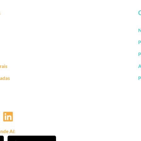
s
N
P
P
rais
A
vadas
P
nde Aí: