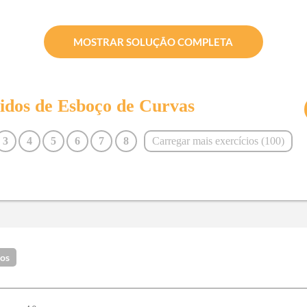
MOSTRAR SOLUÇÃO COMPLETA
vidos de
Esboço de Curvas
3
4
5
6
7
8
Carregar mais exercícios (
100
)
15
16
17
18
19
20
27
28
29
30
31
32
39
40
41
42
43
44
51
52
53
54
55
56
63
64
65
66
67
68
dos
75
76
77
78
79
80
87
88
89
90
91
92