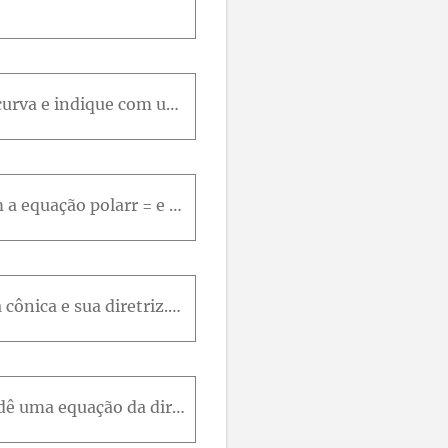
Elimine o parâmetro para encontrar uma equação cartesiana da curva:Esboce a curva e indique com uma seta a direção na qual a curva é traçada quando o parâmetro aumenta.x = senh(t) y = cosh(t)
Mostre que uma cônica com foco na origem, excentricidade e e diretriz y = d tem a equação polarr = e * d / (1 + e * sen(θ))
(a) Encontre a excentricidade e a diretriz da cônicar = 1 / (1 - 2 * sen(θ)) e trace a cônica e sua diretriz.(b) Se a cônica girar no sentido anti-horário em torno da origem por um ângulo 3 * pi / 4 ,
r = 9 / (6 + 2 * cos(θ)) (a) Encontre a excentricidade,(b) identifique a cônica,(c) dê uma equação da diretriz e(d) esboce a cônica