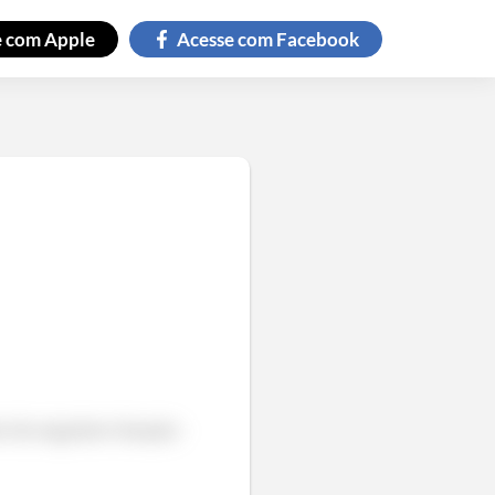
e com
Apple
Acesse com
Facebook
o da seguinte função: