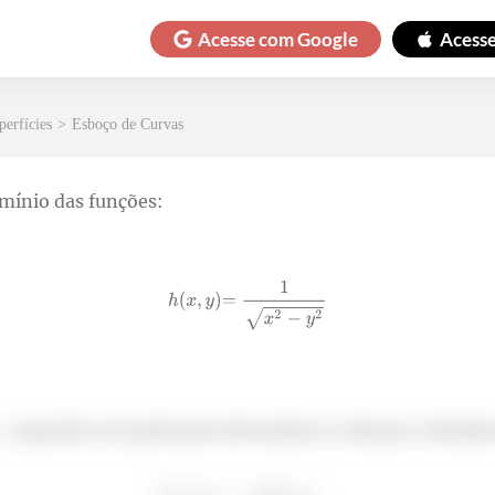
Acesse com
Google
Acess
perfícies
>
Esboço de Curvas
mínio das funções:
. a questão nos pede para determinar e esboçar o domíni