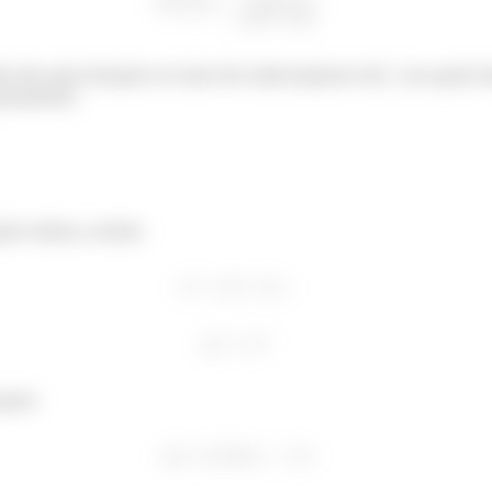
o de uma função se trata do subconjunto de
no qual t
possíveis.
ção exista, então:
para: