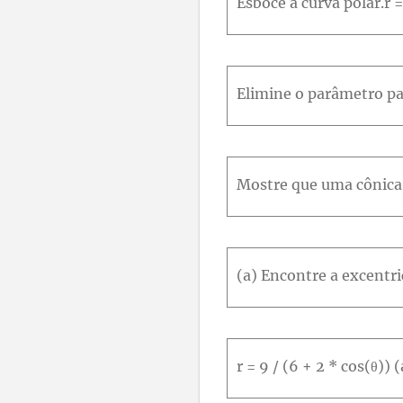
Esboce a curva polar.r 
93
94
95
96
97
98