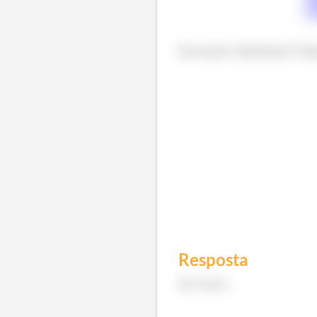
Entendeu direitinho? Re
Resposta
No texto