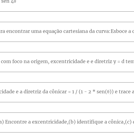
= sen 4θ
99
100