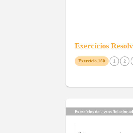
Exercícios Resol
1
2
Exercício
160
9
10
11
12
13
14
21
22
23
24
25
26
33
34
35
36
37
38
45
46
47
48
49
50
57
58
59
60
61
62
Exercícios de Livros Relaciona
69
70
71
72
73
74
81
82
83
84
85
86