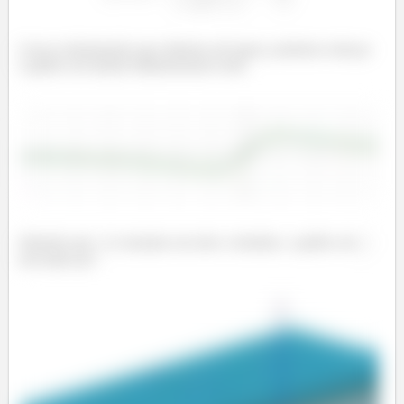
Com as informações que obtemos até agora, podemos esboçar
o gráfico da função bidimensional como
Sabendo que
é constante em todo o domínio, o gráfico de
será dado por