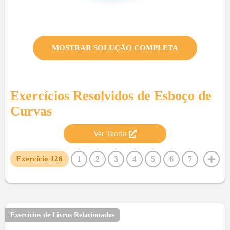
MOSTRAR SOLUÇÃO COMPLETA
Exercícios Resolvidos de
Esboço de
Curvas
Ver Teoria
1
2
3
4
5
6
7
Exercício
126
8
9
10
11
12
13
14
15
16
17
18
19
20
21
22
23
24
25
26
27
28
29
30
31
32
33
34
35
36
37
38
39
40
Exercícios de Livros Relacionados
41
42
43
44
45
46
47
48
49
50
51