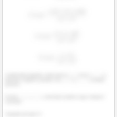
A partir dessa equação, vemos que se
ou se
a
derivada é negativa, portanto, em
e
a função
decresce.
Já entre
, a derivada é positiva, logo a função é
crescente!
Tranquilo até aqui? 👀