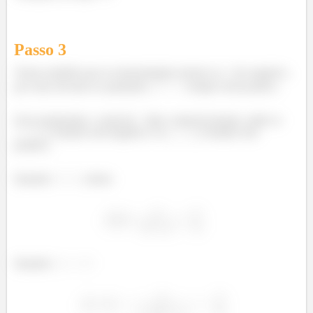
Passo
3
Vemos também que no denominador mesmo se
for negativo,
por estar elevado ao quadrado,
sempre será positivo.
Já no numerador, o sinal de
dita o sinal da função, então se
, a função será negativa e se
a função será
positiva.
Quando
, temos
Quando