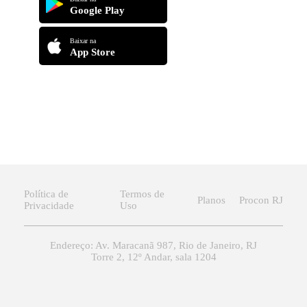
Google Play
Baixar na
App Store
Política de
Termos de
Planos
Procon RJ
Privacidade
Uso
Endereço: Av. Maracanã 987, Rio de Janeiro, RJ
Torre 2, 12º Andar, sala 1204