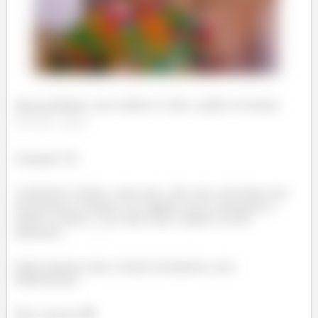
Nesse problema, nosso objetivo é obter o gráfico da função
.
Tranquilo? 😉
Analisando a função, vemos que
não varia, até porque nem
está presente na função. Isso significa que se esboçarmos a
função no plano
, já vamos obter o gráfico em três
dimensões.
Então podemos tratar a função inicialmente como
bidimensional.
Bora começar! 😁