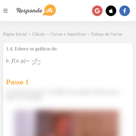
Página Inicial
>
Cálculo
>
Curvas e Superfícies
>
Esboço de Curvas
1.4. Esboce os gráficos de:
b.
Passo 1
E aí! Suave na nave?! Tá difícil essa questão? Relaxa que a
gente vai te ajudar!