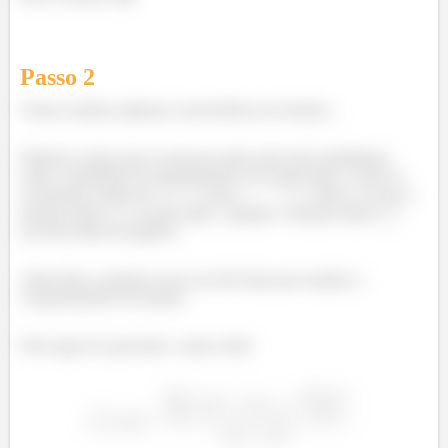
Passo
2
Vamos analisar algumas características da função...
Primeiro vemos que se trata da razão entre dois polinômios
onde o polinômio do denominador é de maior grau. Assim se
calcularmos limite de
para
vamos ver que a
função tende a
, ou seja, para
grande, a função tende a
nos dois lados do gráfico.
Além disso, podemos usar sua derivada para analisar o
comportamento da função.
Pela regra do quociente, vamos obter