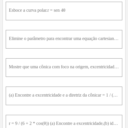
52
53
54
55
56
57
58
59
60
61
62
Esboce a curva polar.r = sen 4θ
63
64
65
66
67
68
69
70
71
72
73
74
75
76
77
78
79
80
81
82
83
84
85
86
87
88
89
90
91
92
93
94
95
Elimine o parâmetro para encontrar uma equação cartesiana da curva:Esboce a curva e indique com uma seta a direção na qual a curva é traçada quando o parâmetro aumenta.x = senh(t) y = cosh(t)
96
97
98
99
100
Mostre que uma cônica com foco na origem, excentricidade e e diretriz y = d tem a equação polarr = e * d / (1 + e * sen(θ))
(a) Encontre a excentricidade e a diretriz da cônicar = 1 / (1 - 2 * sen(θ)) e trace a cônica e sua diretriz.(b) Se a cônica girar no sentido anti-horário em torno da origem por um ângulo 3 * pi / 4 ,
r = 9 / (6 + 2 * cos(θ)) (a) Encontre a excentricidade,(b) identifique a cônica,(c) dê uma equação da diretriz e(d) esboce a cônica