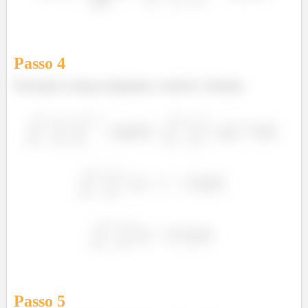
Passo
4
Precisamos começar integrando a variável
Portanto,
Passo
5