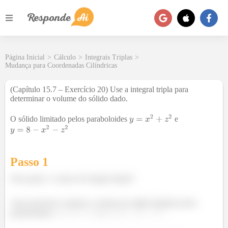
Página Inicial
>
Cálculo
>
Integrais Triplas
>
Mudança para Coordenadas Cilíndricas
(Capítulo 15.7 – Exercício 20) Use a integral tripla para
determinar o volume do sólido dado.
O sólido limitado pelos paraboloides
e
Passo 1
Oiee gente, e vamos de integral tripla!!
Aqui queremos calcular o volume do sólido limitado pelos
paraboloides
e