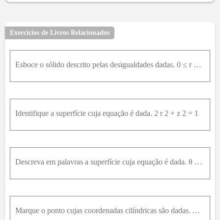
20
21
22
23
24
25
26
27
28
29
30
31
32
33
34
35
36
37
38
39
40
41
Exercícios de Livros Relacionados
42
43
44
45
46
47
48
50
51
52
53
54
55
56
57
58
59
60
61
62
63
64
Esboce o sólido descrito pelas desigualdades dadas. 0 ≤ r ≤ 2 ,- π 2 ≤ θ ≤ π 2 ,0 ≤ z ≤ 1
65
66
67
68
69
70
71
72
73
74
75
76
77
78
79
80
81
82
83
84
85
86
87
88
89
90
91
92
93
94
Identifique a superfície cuja equação é dada. 2 r 2 + z 2 = 1
Descreva em palavras a superfície cuja equação é dada. θ = π 4
Marque o ponto cujas coordenadas cilíndricas são dadas. A seguir, encontre as coordenadas retangulares do ponto.(1, pi, e) (1, 3, pi/2, 2)