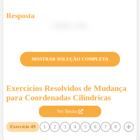
Resposta
MOSTRAR SOLUÇÃO COMPLETA
Exercícios Resolvidos de
Mudança
para Coordenadas Cilíndricas
Ver Teoria
1
2
3
4
5
6
7
8
Exercício
49
9
10
11
12
13
14
15
16
17
18
19