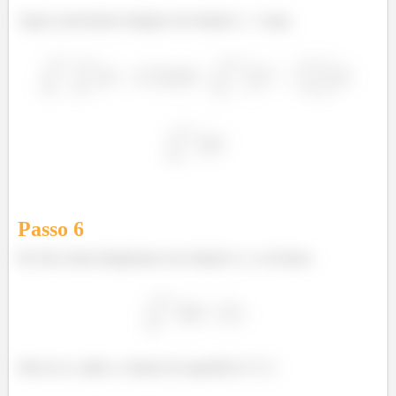
Agora, precisamos integrar em relação a
. Logo,
Passo
6
Por fim, basta integrarmos em relação a
, e aí temos:
Showww, então o volume da superfície é