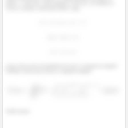
plano
. Para isto, vamos igualar o valor de
em ambas as
curvas e estudar a interseção delas! Logo,
Logo, temos uma circunferência de raio 2 centrada na origem!
Portanto, temos que resolver a seguinte integral:
Então boraaa