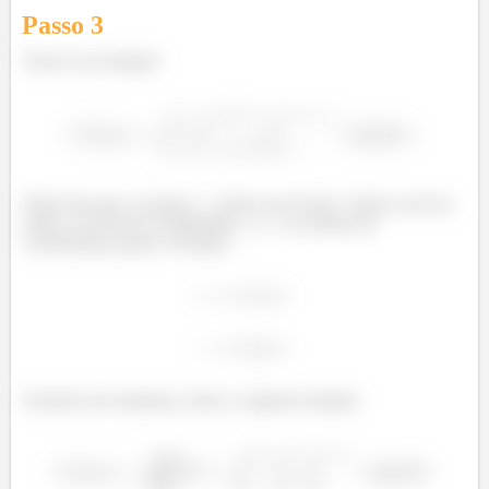
Passo
3
Temos essa integral:
Observem que, no plano
temos um círculo. Vamos escrever
então, ao invés de coordenadas
e
, no sistema de
coordenadas polares. Portanto,
Fazendo esta mudança, temos a seguinte integral: