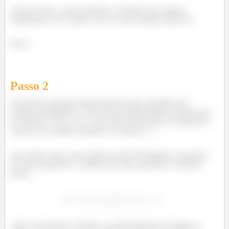
Antes de tudo, vamos entender o domínio que estamos
trabalhando, pra aí aplicar isso em uma integral tripla ok?
Bora!
Passo
2
Precisamos entender primeiramente qual o domínio que
estamos trabalhando. Como nossos paraboloides possuem eixo
de simetria o eixo
(é o
que não está elevado ao quadrado),
teremos que integrar primeiro em relação a
.
Isso porque temos uma região do tipo III (limitada a esquerda
por uma superfície e a direita por outra superfície). Portanto,
temos:
Agora, precisamos entender o comportamento da região no