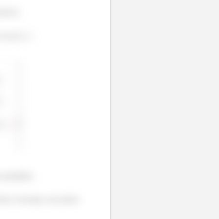
tem b).
vai ser
.
 paradinha.
rier converge, nos pontos