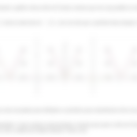
ndo o gráfico dessa série de Fourier, mesmo que isso seja pedido no i
está no intervalo de
à
, isso nos diz que o período dessa função 
retas tracejadas para delimitar os períodos para entendermos bem essa
nuidade. Como estamos representando a função para qual a série de Fou
 vale a média dos limites laterais. Neste caso