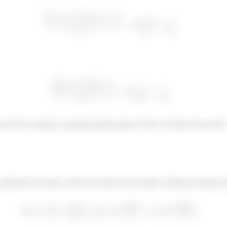
omo fica a parada, a grande questão agora é fazer os termos dessa série
roblema. Ele quer a série de Fourier dessa função. Então precisamos f