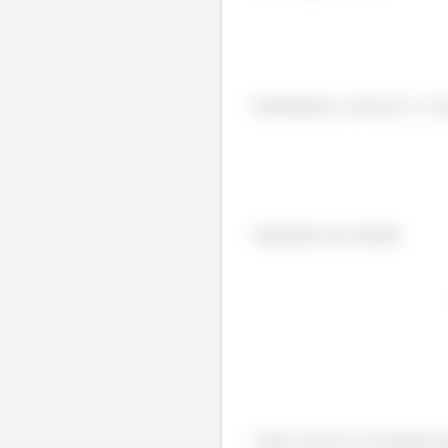
Substituindo o valor de
te
Separando esse módulo
Vamos resolver essa integral s