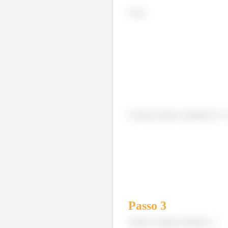
Com
Como já vimos o período é
Passo
3
Vamos começar fazendo