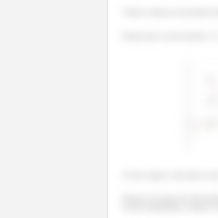
Vamos começar essa parada faze
Repara que a nossa função
É bom sempre colocarmos essas 
Repare nos pontos de desconti
de descontinuidade a função vai