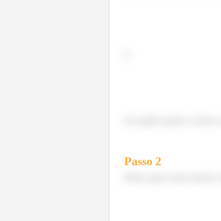
E
Esse gráfico ajudou a vermos c
Passo
2
Beleza, agora vamos montar o p