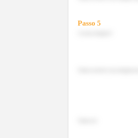
Passo
5
A nossa integral é
Vamos resolver essa integral po
Vamos ter