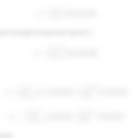
mos uma integral só naquela parte onde não é
eparada