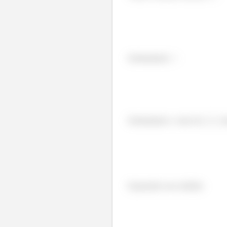
Substituindo
Substituindo o valor de
te
Separando esse módulo