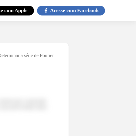
se com
Apple
Acesse com
Facebook
Determinar a série de Fourier
 mesmo que o enunciado
que pode facilitar muito