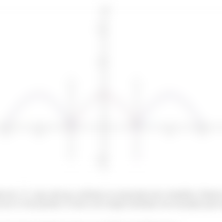
ção de
que está nos colchetes no enunciado (em vermelho). Depois
 esse é o seu período. É bom você sempre desenhar esse tracejado para