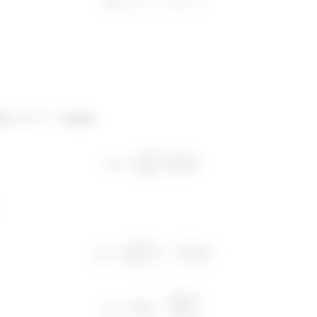
de
e
, temos: