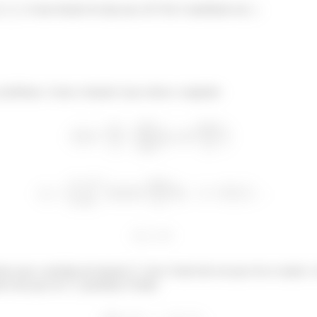
e
é uma função do tipo par, né? Ela é espelhada em
.
problema. Como a função é par, temos o seguinte:
mos que o período da função é
esse é intervalo em que ela se repete.
ier tem que ser
periódica? Então