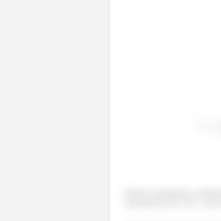
Primeiro desenhamos a defini
cada intervalo de
em
, pois