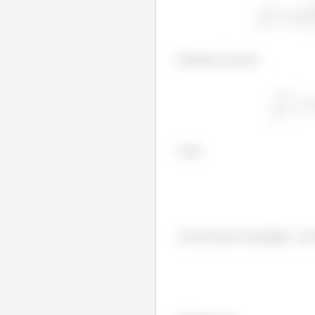
Podemos escrever:
Logo
Se não houver formulário, voc