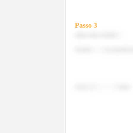
Passo
3
Agora vamos calcular
Fazendo
na expressão 
Como
, temos: