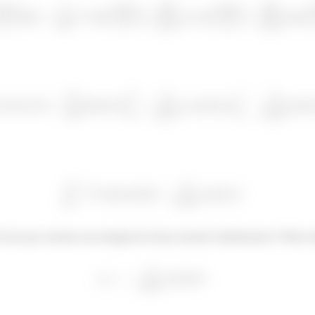
ê tem que calcular essa integral do braço mesmo! Infelizmente :P Mas 