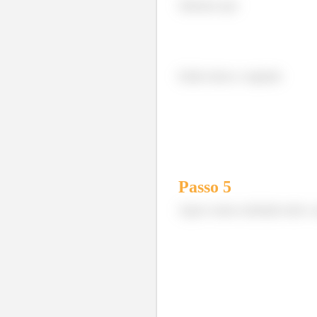
Sabemos que
Então temos o seguinte
Passo
5
Agora vamos substituir tudo o