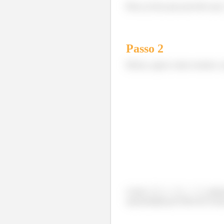
Bom, já deu para perceber qu
Passo
2
Beleza, agora vamos montar o 
Como
, sabe
representada por Série de Four