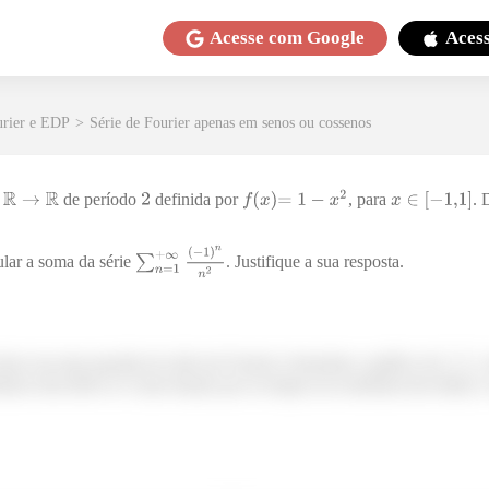
Acesse com
Google
Aces
urier e EDP
>
Série de Fourier apenas em senos ou cossenos
de período
definida por
, para
. 
ular a soma da série
. Justifique a sua resposta.
fazer em uma questão de série de Fourier é desenhar o gráfico de
,
emos descobrir se é uma função par ou ímpar (ou nenhuma das duas), o 