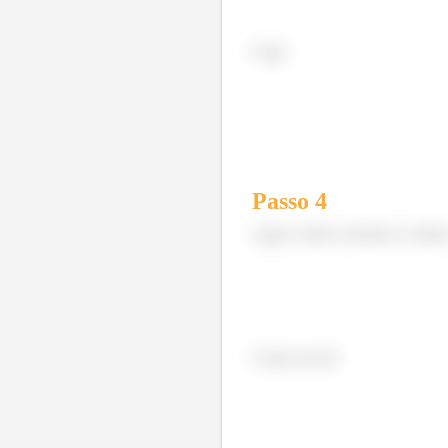
Logo
Passo
4
Agora vamos calcular os outr
O que nos dá