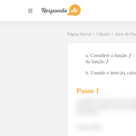
Página Inicial
>
Cálculo
>
Série de Fo
Considere a função
da função
.
Usando o item (a), calc
Passo 1
A primeira coisa que você vai 
não peça. Porque só assim pod
nossa vida!
Temos então: