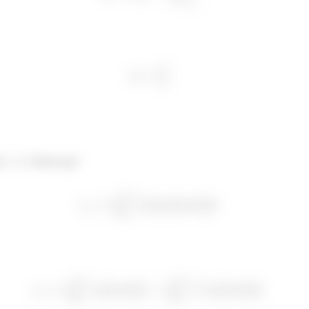
os
’s. Temos que: