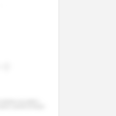
 repetimos esse padrão a
 marcar o período da função!