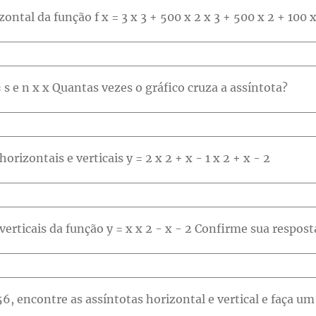
1
82
83
84
85
86
2
93
94
95
96
97
 s e n x x Quantas vezes o gráfico cruza a assíntota?
orizontais e verticais y = 2 x 2 + x - 1 x 2 + x - 2