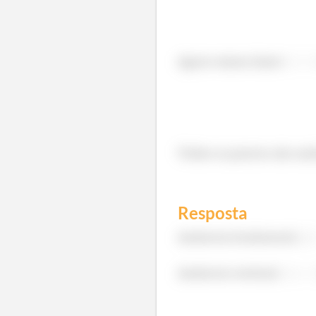
Agora vamos fazer
Todos os pontos são assí
Resposta
Assintota horizontal:
Assintota vertical: