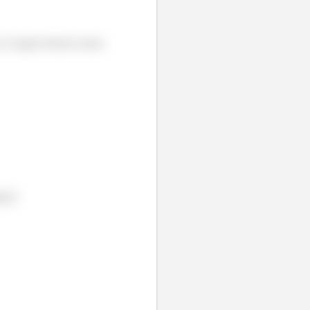
o. E aqui temos uma
ite!