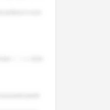
dar problema no nosso
 fazer
. Então
muuuuuuuito grande