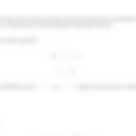
vertical, temos que procurar onde dá problema no domíni
o, e lembra que o denominador não pode zerar?
o existe quando,
candidatos são
e
. Agora vamos para o lim