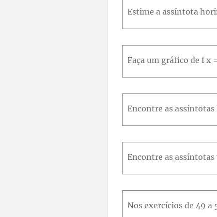
76
77
78
79
80
8
87
88
89
90
91
9
98
99
100
Faça um gráfico de f x =
Encontre as assíntotas h