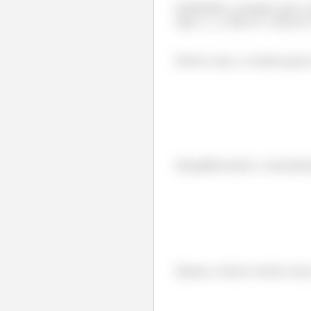
Galerinha, sempre que a
tipo
, a dica é: colocar
Neste caso, o maior grau
Simplificando e calculan
Opaaa, temos então uma