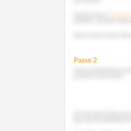
Já para achar a
assíntota v
domínio, calcular o limite
Agora vamos achar cada 
Passo
2
Como comentamos no pass
primeiro vamos fazer:
Dá vontade de dizer que 
que não está definido. 