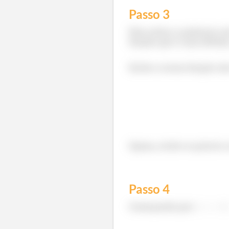
Passo
3
Para achar a assíntota 
função que é uma divisã
Então a nossa função nã
Opaaa, então os pontos 
Passo
4
Começando por