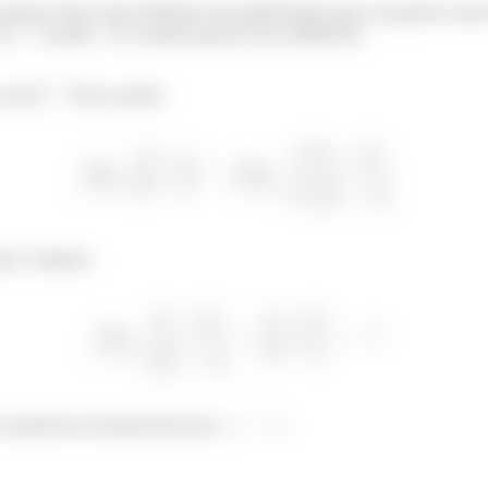
 gente tiver uma divisão de polinômios que vai gerar um
 o
(onde
é o maior grau) em evidência.
 será
. Fica assim:
do o limite:
 assíntota horizontal em
.