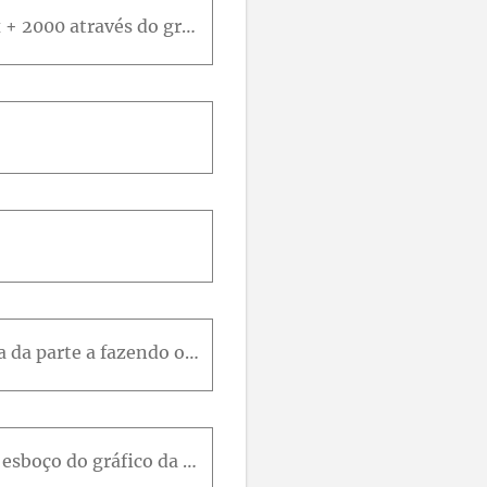
Estime a assíntota horizontal da função f x = 3 x 3 + 500 x 2 x 3 + 500 x 2 + 100 x + 2000 através do gráfico de f para - 10 ≤ x ≤ 10 . A seguir, determine a equação da assíntota calculando o limite.
Encontre as assíntotas verticais da função y = x x 2 - x - 2 Confirme sua resposta da parte a fazendo o gráfico da função.
Nos exercícios de 49 a 56, encontre as assíntotas horizontal e vertical e faça um esboço do gráfico da equação 5 6 )x 2 y + 4 x y - x 2 + x + 4 y - 6 = 0