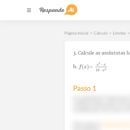
Página Inicial
>
Cálculo
>
Limites
>
3. Calcule as assíntotas 
h.
Passo 1
Oi, galerinha! Tudo bom
vertical nada mais é do 
medida que ela cresce ou
Para achar a
assíntota hor
pra infinito.