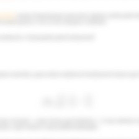
ertical
, vamos basicamente procurar valores onde pode 
 nesse ponto e ver se ele vai para o infinito.
assíntota. Começando pela horizontal!
o anterior, para achar assíntota horizontal temos que
isso vai para
, mas temos que lembrar
é um número 
Então o que temos é uma indeterminação.