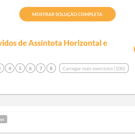
MOSTRAR SOLUÇÃO COMPLETA
vidos de
Assíntota Horizontal e
3
4
5
6
7
8
Carregar mais exercícios (
100
)
4
15
16
17
18
19
6
27
28
29
30
31
7
38
39
40
41
42
8
49
50
51
52
53
9
60
61
62
63
64
dos
0
71
72
73
74
75