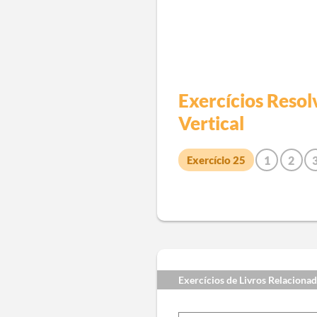
Exercícios Resol
Vertical
1
2
Exercício
25
9
10
11
12
13
1
20
21
22
23
24
2
32
33
34
35
36
3
43
44
45
46
47
4
54
55
56
57
58
5
Exercícios de Livros Relaciona
65
66
67
68
69
7