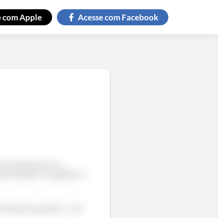
e com
Apple
Acesse com
Facebook
ta horizontal ou
ma função no gráfico à
 da função quando
vai