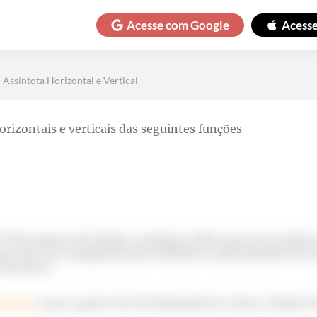
Acesse com
Google
Acess
Assíntota Horizontal e Vertical
horizontais e verticais das seguintes funções
? Para quem não lembra, podemos dizer que uma assínto
que uma reta imaginária que delimita a aproximação de u
 decresce.
izontal
, o que a gente fez foi basicamente achar o limite