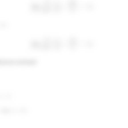
ntotas verticais!
e