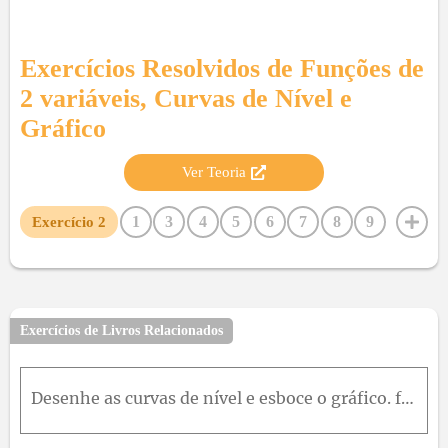
Exercícios Resolvidos de
Funções de
2 variáveis, Curvas de Nível e
Gráfico
Ver Teoria
1
3
4
5
6
7
8
9
Exercício
2
10
11
12
13
14
15
16
17
18
19
20
21
22
23
24
25
26
27
28
29
30
31
32
33
34
35
36
37
38
39
40
41
42
Exercícios de Livros Relacionados
43
44
45
46
47
48
49
50
51
52
53
54
55
56
57
58
59
60
61
Desenhe as curvas de nível e esboce o gráfico. f (x , y) = 4 x^2 + y ² ²