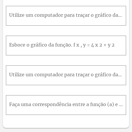
Utilize um computador para traçar o gráfico da função usando vários domínios e pontos de vista. Imprima a que, em sua opinião, oferece a melhor visão. Se seu programa também produz curvas de nível, tr
Esboce o gráfico da função. f x , y = 4 x 2 + y 2
Utilize um computador para traçar o gráfico da função, usando vários pontos de vista e tamanhos de janela. Comente o comportamento da função no limite. O que acontece quando x e y se tornam muito gran
Faça uma correspondência entre a função (a) e seu gráfico (indicado por A-F na página 828), (b) e seus mapas de contorno (indicado por I-VI). Justifique sua escolha.z = (x - y) / (1 + x^2 + y^2)