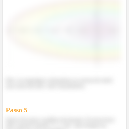
Obs: se empolgar e desenhar as curvas de nível
nas cores do arco-íris é facultativo.
Passo
5
Agora ele quer o gráfico da função. É nessa hora
que a gente chama
de
pra chegar na