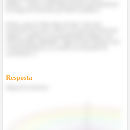
gráfico... o que é meio idiota já que nos baseamos
no mapa de contorno pra fazer o gráfico!
Enfim, aqui eu diria algo do tipo “eles são
coerentes um com o outro, as curvas de nível são
elipses, o gráfico é um paraboloide elíptico, faz
total sentido, blablabá”. Algo do tipo. Afinal, você
é universitário(a), eu confio no seu poder de
enrolation! ;)
Resposta
Mapa de contorno: