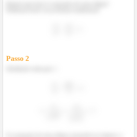
Repare que isso é a equação de uma elipse!
Podemos botá-la na forma tradicional
Passo
2
Dividindo tudo por
:
É a equação de uma elipse centrada na origem, e