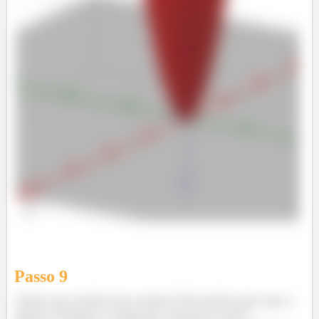
Passo
9
Calma que ainda não acabou! Ele ainda quer que a
gente compare o mapa de contorno com o