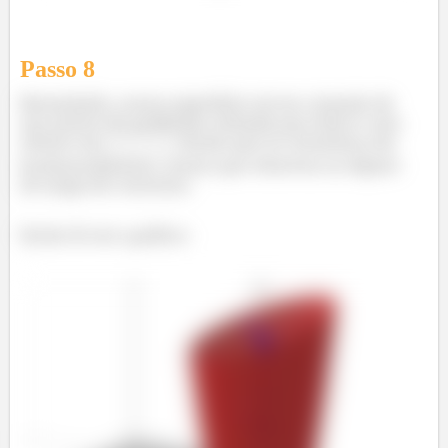
Passo
8
Resumindo, nossa superfície vai ser a junção de
um monte de parábolas voltadas pra cima e com
vértice em
. Sendo que se cortarmos ela
horizontalmente, temos que observar as elipses
do mapa de contorno.
Então lá vai o gráfico: