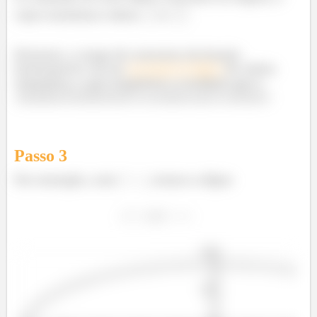
cujos semieixos valem
e
.
Portanto, o mapa de contorno da função
basicamente vai ser
de vários
um monte de elipses
tamanhos, e que respeitem a condição que o
semieixo horizontal é 3x maior que o vertical
.
Passo
3
Por exemplo, com
, temos a elipse