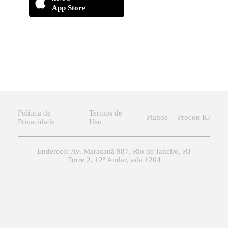
App Store
Política de
Termos de
Planos
Procon RJ
Privacidade
Uso
Endereço: Av. Maracanã 987, Rio de Janeiro, RJ
Torre 2, 12º Andar, sala 1204