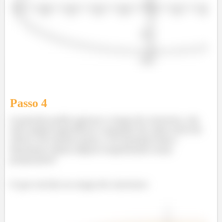
Passo
4
A questão pediu apenas o mapa de contorno, ela
não exigiu especificar a equação de cada curva de
nível e tal. Então mano, é só mandar bala e
desenhar várias elipses respeitando essas
proporções!
O que vai dar no mapa de contorno: