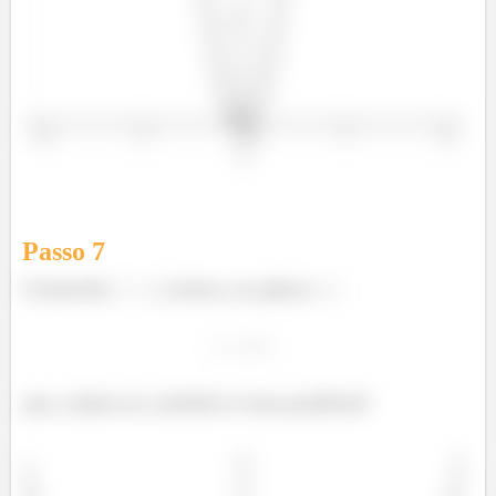
Passo
7
E fazendo
, temos, no plano
:
que, vejam só, também é uma parábola!