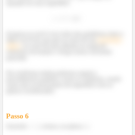
equação de uma superfície:
Aí agora ou você é o(a) mito das quádricas, bate o
olho e já vê de cara que se trata de um
paraboloide
, ou você dá uma olhada no mapa de
elíptico
contorno da função e chega numa conclusão
parecida.
Pra confirmar ainda podemos seguir o
procedimento padrão e zerar as variáveis, vendo
como são as interseções da superfície com os
planos coordenados.
Passo
6
Fazendo
, temos, no plano
: