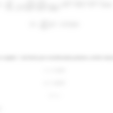
a região
sai facin por coordenadas polares, então vamo