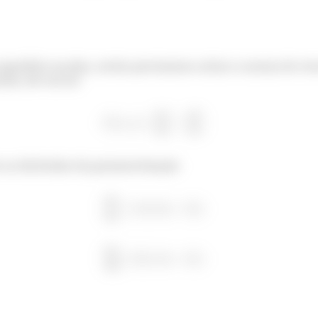
perfície escalar, então precisamos achar a norma do ve
al, ele vai ser
as derivadas da parametrização