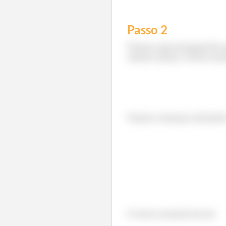
Passo
2
Temos uma integral de su
vamos achar o vetor norm
Vamos começar achando 
O vetor normal vai ser