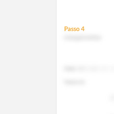
Passo
4
A integral vai ficar
Onde
é
Vamos ter