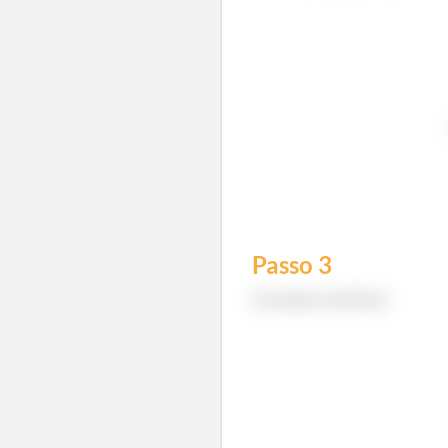
Passo
3
A norma vai ficar