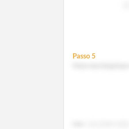
Passo
5
Temos uma integral que 
Com
e