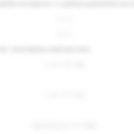
onitinho em função de
e
podemos parametrizar essa c
r de
nessa bagunça, repara que temos