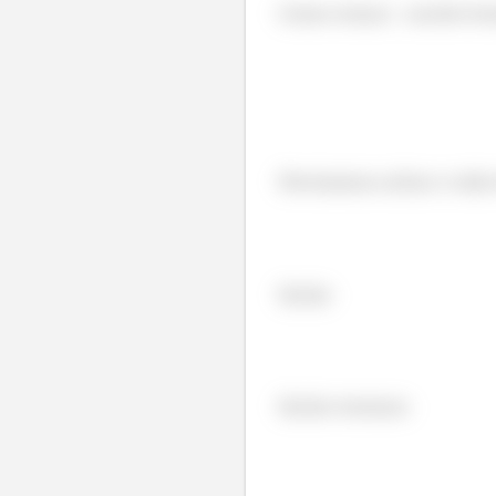
Como temos
escrito b
Precisamos achar o valo
Então
Então teremos