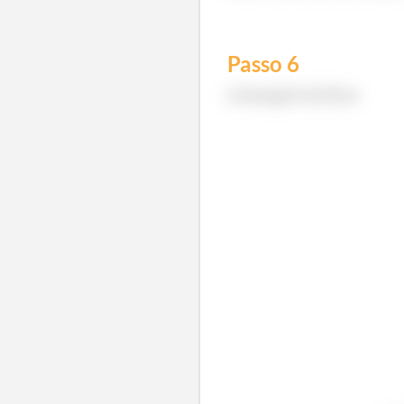
Passo
6
A integral vai ficar