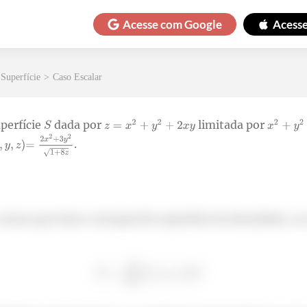
Acesse com
Google
Acess
 Superfície
>
Caso Escalar
perfície
dada por
limitada por
.
emos que fazer a integral de superfície da densidade, ou 