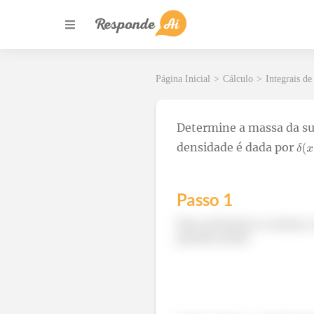
Página Inicial
>
Cálculo
>
Integrais de
Determine a massa da su
densidade é dada por
Passo 1
Para acharmos a massa, t
parada assim