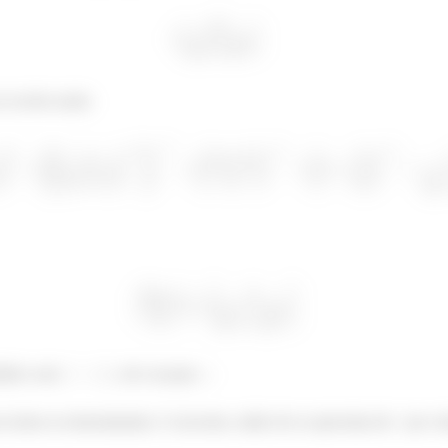
 escrito assim
ódulo com
, ele vai para
.
e termo no denominador, é crescente, então ele se aproxima de
por va