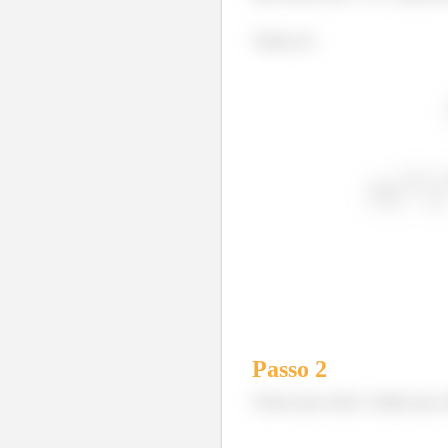
Vamos ter
Passo
2
Temos que achar o limite que s