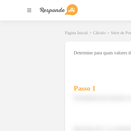
Página Inicial
>
Cálculo
>
Série de Po
Determine para quais valores 
Passo 1
Normalmente para fazermos o i
Mas temos um
n o expoente