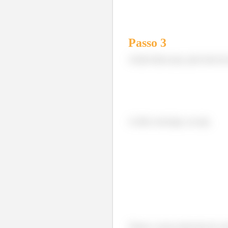
Passo
3
Assim temos que, pelo teste da
A série converge, ou seja,
Temos o nosso intervalo de co