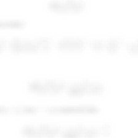
o do limite é
de
para
é a exponencial! Então: