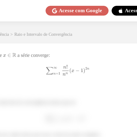
Acesse com
Google
Aces
tência
>
Raio e Intervalo de Convergência
de
a série converge:
ntervalo de convergência temos que ter
 ali, então temos que usar o teste da razão completo.