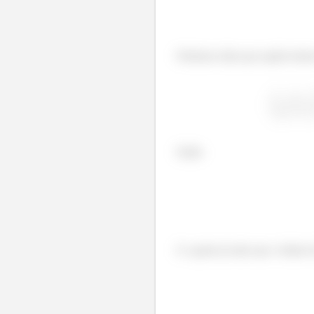
Podemos falar que aquilo dentr
Então
E a gente já sabe que o limite 