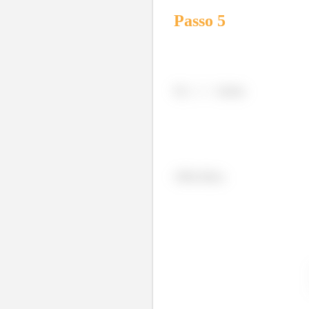
Passo
5
Se
temos
Além disso,