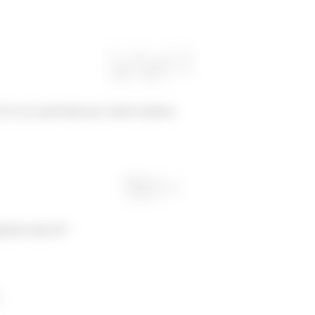
ele vai se aproximar por valores maiores.
amente nada né?