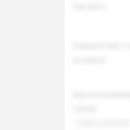
Assim, vamos ter
Por mais que ele vá para
, 
Isso vai dizer que
Beleza, mas isso n diz absolut
Já vimos que
Os termos
são crescentes