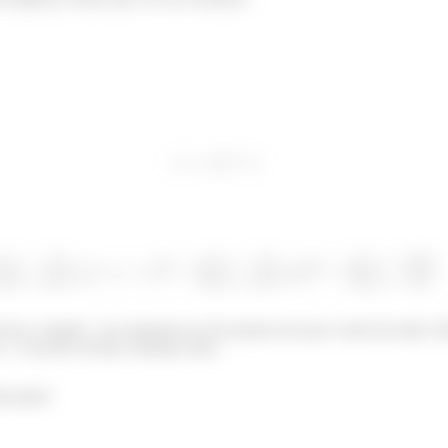
o loca. Aquele
no expoente nos faz pensar em usar o teste da razão. M
u
, o da raiz vai dar a mesma coisa.
mo geral