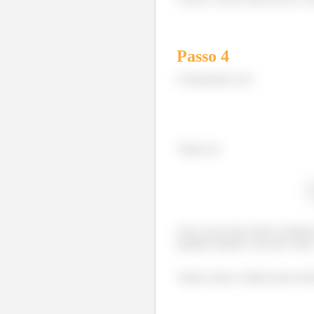
Passo
4
Começando com
Vamos ter
Cara, essa nossa série é mutch
quando usamos o da raiz e de
Vamos achar o limite desse ter