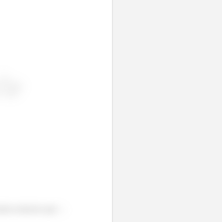
lores menores que
.