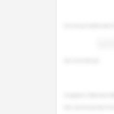
Esse cara que achamos pode ser
Que vai nos dizer que
Se pegarmos o limite desse m
Mas o que isso quer dizer? Ess