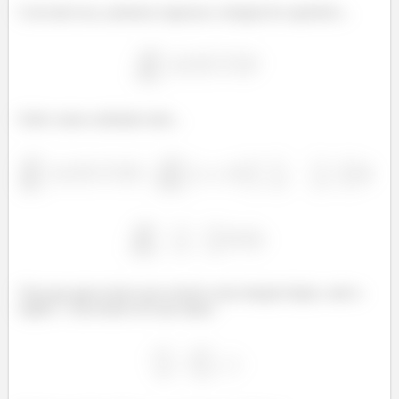
Com tudo isso, podemos regressar a integral de superfície...
Onde vamos substituir tudo...
Veja que agora temos que resolver uma integral dupla, onde a
região
esta dentro de uma elipse: