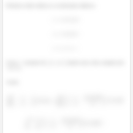
Podemos então utilizar as coordenadas elípticas:
Com o
variando de
a
e o
dando uma volta completa (de
a
).
Assim: