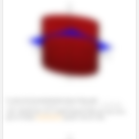
E como ela foi parametrizada dessa forma aqui
,
com
girando de
a
, ainda podemos falar que essa curva
gira no sentido
anti-horário
quando vista de cima: