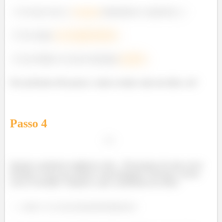
Ter uma curva
fechada
delimitando a superfície
.
Um campo
sem singularidades
.
E por último, ter uma orientação
positiva
.
Nos próximos três passos, vamos avaliar cada um deles, ok?
Passo
4
Quanto a primeira exigência, bem... Precisamos de uma curva
fechada. O que nos remete a uma pergunta: Será que a nossa
curva é fechada? Vejamos o que o problema nos disse:
“...
o
nde
é a curva parametrizada por