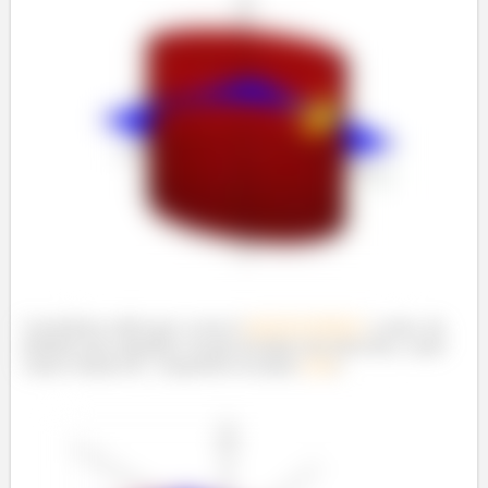
Concluímos então que a curva é
sim FECHADA
, e mais, ela
delimita uma superfície circular de plano em cima dela, a qual
vamos chamar de
(superfície do plano
azul
).