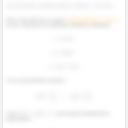
.
”
Show! Veja então que se a gente “
desparametrizar
a curva”
,
ou seja, voltar para as coordenadas cartesianas, obteremos:
Com as duas primeiras equações...
Como
, pela equação fundamental da
trigonometria...