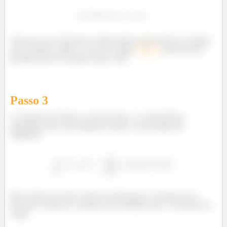
Veja que esse rotacional é relativamente mais bonito de simples
que o próprio campo, e isso nos sugere
Stokes
, mesmo que o
problema não nos falasse nada, saca?
Passo
3
O Teorema de Stokes, como já vimos, é a maravilhosa
igualdade entre uma integral de linha e uma integral de
superfície:
Mas calma lá, jovem! Antes de aplicarmos o teorema em si,
devemos verificar se estamos nas condições que o Teorema nos
exige: