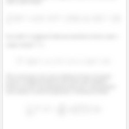
então vamos mudar:
Essa então é a integral de linha que queremos resolver, onde o
campo vetorial
é...
Não se preocupe com o que acabamos de fazer, foi apenas
escrever a integral de linha de uma forma mais elegante !
Porém, isso não é tão importante assim, pois o que queremos
fazer mesmo é resolvê-la aplicando o Teorema de Stokes: