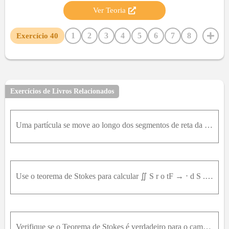
Ver Teoria
1
2
3
4
5
6
7
8
Exercício
40
9
10
11
12
13
14
15
16
17
18
19
20
21
22
23
24
25
26
27
28
29
30
31
32
33
34
35
36
37
38
39
41
42
Exercícios de Livros Relacionados
43
44
45
46
47
48
49
50
51
52
53
54
55
56
57
58
59
60
61
62
63
64
Uma partícula se move ao longo dos segmentos de reta da origem aos pontos 1,0 , 0 ,1,2 , 1 ( 0,2 , 1 ) e de volta para a origem sob a influência do campo de forças F → = z 2 i → + 2 x y j → + 4 y 4 k
65
66
67
68
69
70
71
72
73
74
75
76
77
78
79
80
81
82
83
84
85
86
87
88
89
90
91
92
93
94
95
96
97
Use o teorema de Stokes para calcular ∬ S r o tF → ⋅ d S . F → x , y , z = x 2 z 2 i → + y 2 z 2 j → + x y z k → S é o hemisfério x 2 + y 2 + z 2 = 16 , y ≥ 0 , orientado em direção do eixo positivo d
98
99
100
Verifique se o Teorema de Stokes é verdadeiro para o campo vetorial dado F → e a superfície S . F → = y i → + z j → + x k → S é o hemisfério x 2 + y ² + z ² = 1 ² ² , y ≥ 0 , orientado na direção posi