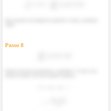
Bora calcular essa integral de superfície e matar o problema
então?
Passo
8
Primeiro devemos parametrizar a superfície
! Como é um
pedaço de plano com uma equação explícita...