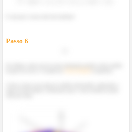
E veja que o nosso não tem nenhum!
Passo
6
Por último, temos que ter uma orientação positiva entre sentido
de giro da curva e o sentido do
vetor normal
à superfície.
Como a nossa curva gira no sentido anti-horário, aplicando a
regra da mão direita, verificamos que o vetor normal só pode
estar pra cima: