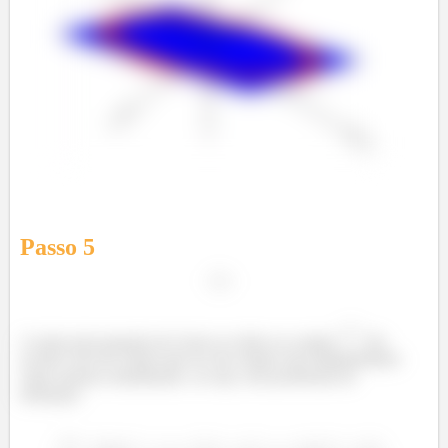
Passo
5
A outra preocupação de Green se refere ao campo
. De
acordo com ele, temos que ter um campo sem singularidades
onde estamos trabalhando, ou seja, sem problemas de
definição: