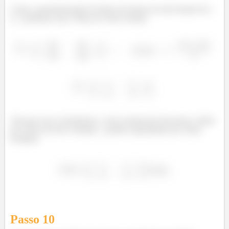
Como a parametrização foi feita em termos de uma função de
e
, podemos usar o Bizu de Vetor normal:
á
Veja que esse é justamente o vetor normal que buscamos, afinal
de contas ele tem a entrada
positiva (apontando pra cima).
Portanto:
Passo
10