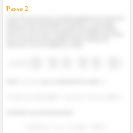
Passo
2
Como deu para perceber, essa última igualdade (do Teorema de
Stokes), envolve uma integral de superfície, e nem sempre
resolvê-la é mais fácil do que calcular uma integral de linha.
Nesse caso vai ser, pois o problema já nos mandou fazer assim,
mas se ele não nos tivesse pedido, bastava calcular esse
rotacional e vê se ele simplifica as contas:
Onde
,
e
são as componentes do campo
...
Calculando essas derivadas parciais: