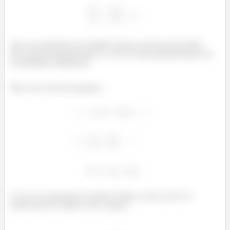
Que nos representa um cilindro (já dava até para desconfiar,
pois aquela parametrização é a cara de uma parametrização em
coordenadas cilíndricas).
Mas com a terceira equação...
E essa nos representa um plano! Então a nossa curva é a
intersecção do cilindro com o plano! :