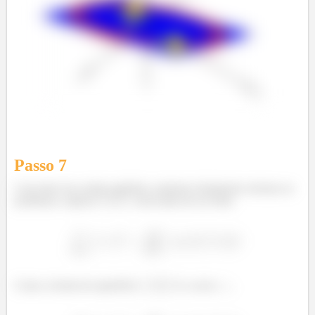
Passo
7
Com tudo isso sendo satisfeito, podemos finalmente retornar ao
problema e aplicar
sem medo de ser feliz:
Como a borda da superfície
é a curva
...