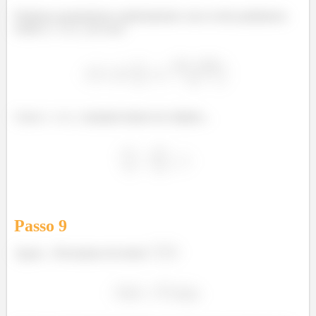
Podemos parametrizar explicitamente com os dois parâmetros
sendo o
e o
, no caso:
Com o
e o
variando dentro do cilindro...
Passo
9
Agora... Precisamos do termo
: