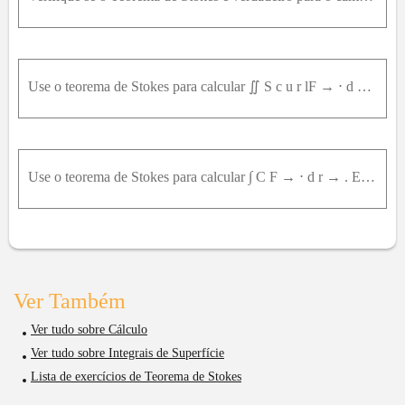
Use o teorema de Stokes para calcular ∬ S c u r lF → ⋅ d S . F → x , y , z = e x y c o s c o szi → + x 2 z j → + x y k → , S é o hemisfério x = 1 - y 2 - z 2 orientado na direção positiva do eixo x .
Use o teorema de Stokes para calcular ∫ C F → ⋅ d r → . Em cada caso, C é orientada no sentido anti-horário quando vista de cima. F → x , y , z = y z i → + 2 x z j → + ( e x y ) k → , C é a circunferê
Ver Também
Ver tudo sobre Cálculo
Ver tudo sobre Integrais de Superfície
Lista de exercícios de Teorema de Stokes