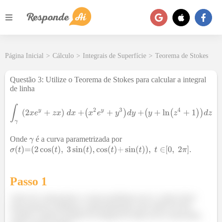
Página Inicial
>
Cálculo
>
Integrais de Superfície
>
Teorema de Stokes
Questão
3
:
Utilize o Teorema de Stokes para calcular a integral
de linha
Onde
é a curva parametrizada por
.
Passo 1
Antes de começarmos o nosso problema em si, vamos fazer
uma pequena mudança: particularmente acho além de feio,
confuso, aquela notação de integral de linha ali no enunciado,