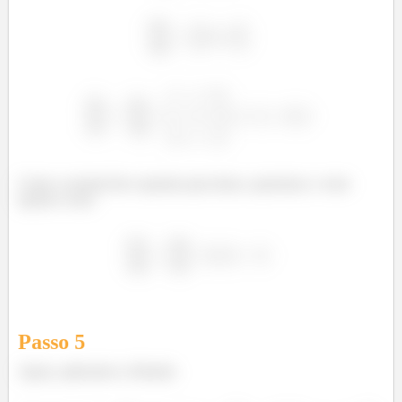
Como a normal deve apontar para baixo, queremos o vetor
oposto a esse:
Passo
5
Agora, aplicamos a fórmula