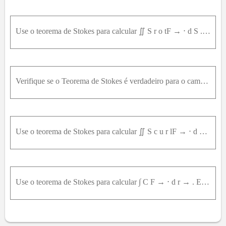
75
76
77
78
79
80
81
82
83
84
85
86
87
88
89
90
91
92
94
95
96
97
Use o teorema de Stokes para calcular ∬ S r o tF → ⋅ d S . F → x , y , z = x 2 z 2 i → + y 2 z 2 j → + x y z k → S é o hemisfério x 2 + y 2 + z 2 = 16 , y ≥ 0 , orientado em direção do eixo positivo d
98
99
100
Verifique se o Teorema de Stokes é verdadeiro para o campo vetorial dado F → e a superfície S . F → = y i → + z j → + x k → S é o hemisfério x 2 + y ² + z ² = 1 ² ² , y ≥ 0 , orientado na direção posi
Use o teorema de Stokes para calcular ∬ S c u r lF → ⋅ d S . F → x , y , z = e x y c o s c o szi → + x 2 z j → + x y k → , S é o hemisfério x = 1 - y 2 - z 2 orientado na direção positiva do eixo x .
Use o teorema de Stokes para calcular ∫ C F → ⋅ d r → . Em cada caso, C é orientada no sentido anti-horário quando vista de cima. F → x , y , z = y z i → + 2 x z j → + ( e x y ) k → , C é a circunferê