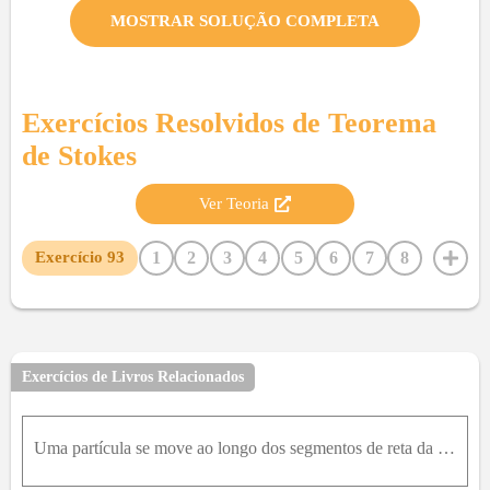
MOSTRAR SOLUÇÃO COMPLETA
Exercícios Resolvidos de
Teorema
de Stokes
Ver Teoria
1
2
3
4
5
6
7
8
Exercício
93
9
10
11
12
13
14
15
16
17
18
19
20
21
22
23
24
25
26
27
28
29
30
31
32
33
34
35
36
37
38
39
40
41
Exercícios de Livros Relacionados
42
43
44
45
46
47
48
49
50
51
52
53
54
55
56
57
58
59
60
61
62
63
Uma partícula se move ao longo dos segmentos de reta da origem aos pontos 1,0 , 0 ,1,2 , 1 ( 0,2 , 1 ) e de volta para a origem sob a influência do campo de forças F → = z 2 i → + 2 x y j → + 4 y 4 k
64
65
66
67
68
69
70
71
72
73
74