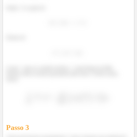
Então
é a parte de
Dentro de
Como
gira no sentido horário,
, pela Regra da Mão
Direita, temos normal apontando para baixo. Sendo assim,
temos:
Passo
3