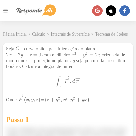
Página Inicial
>
Cálculo
>
Integrais de Superfície
>
Teorema de Stokes
Seja
a curva obtida pela interseção do plano
com o cilindro
orientada de
modo que sua projeção no plano
seja percorrida no sentido
horário. Calcule a integral de linha
Onde
.
Passo 1
Como substituir uma parametrização de senos e cossenos nesse
campo vai dar algo muito trabalhoso, vamos tentar usar Stokes