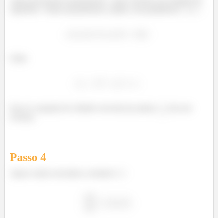
Agora precisamos parametrizar
para calcular essa integral de
superfície. Vamos parametrizar o plano com parâmetros
e
:
Onde
Essa é a equação do cilindro reescrita (no plano
vira um
círculo).
Passo
4
Agora vamos encontrar a normal a
: