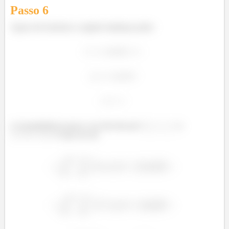
Passo
6
Agora nós fazemos a seguite mudança polar:
A circunferência passa a ser descrita por
e
. O que nos dá