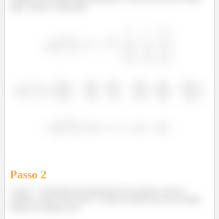
aqui. Temos o rotacional:
Passo
2
Como
é formada pela interseção de um plano com um
cilindro, vamos usar como
a parte do plano que está contida
dentro do cilindro, ok?