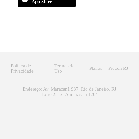
App Store
Política de
Termos de
Planos
Procon RJ
Privacidade
Uso
Endereço: Av. Maracanã 987, Rio de Janeiro, RJ
Torre 2, 12º Andar, sala 1204