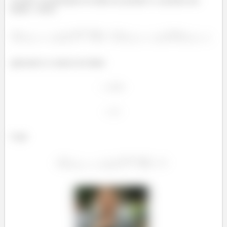
Usando a propriedade do limite do produto é o produto dos
limites , temos
aplicando os valores do limite
Logo