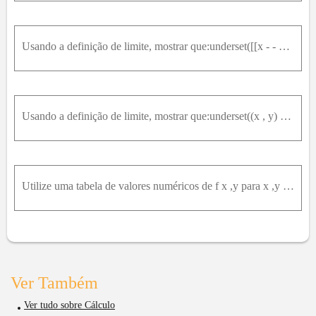
Usando a definição de limite, mostrar que:underset([[x - - 1],[y - 2]])(lim) (5 x - 2 y) = - 9
Usando a definição de limite, mostrar que:underset((x , y) - ( 2,3 ))(lim) (3 x + 2 y) = 12
Utilize uma tabela de valores numéricos de f x ,y para x ,y perto da origem para conjecturar sobre o limite de f x ,y quando x ,y → 0 ,0 . Em seguida, explique por que sua conjectura está correta. f x
Ver Também
Ver tudo sobre Cálculo