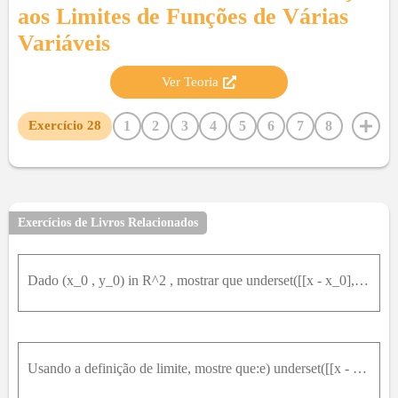
aos Limites de Funções de Várias
Variáveis
Ver Teoria
1
2
3
4
5
6
7
8
Exercício
28
9
10
11
12
13
14
15
16
17
18
19
20
21
22
23
24
25
26
27
29
30
31
32
33
34
35
36
37
38
39
40
41
42
Exercícios de Livros Relacionados
43
44
45
46
47
48
49
50
51
52
53
54
Dado (x_0 , y_0) in R^2 , mostrar que underset([[x - x_0],[y - y_0]])(lim) y = y_0 .
Usando a definição de limite, mostre que:e) underset([[x - 0],[y - 0]])(lim) (x y^3)/(x^2 + y^2) = 0