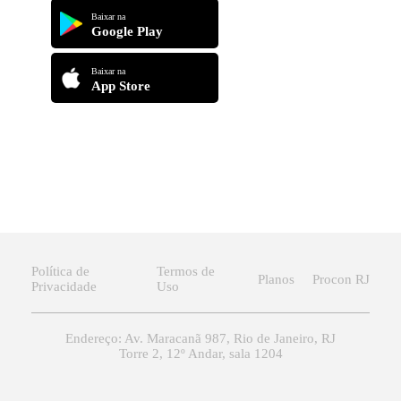
Baixar na
Google Play
Baixar na
App Store
Política de
Termos de
Planos
Procon RJ
Privacidade
Uso
Endereço: Av. Maracanã 987, Rio de Janeiro, RJ
Torre 2, 12º Andar, sala 1204