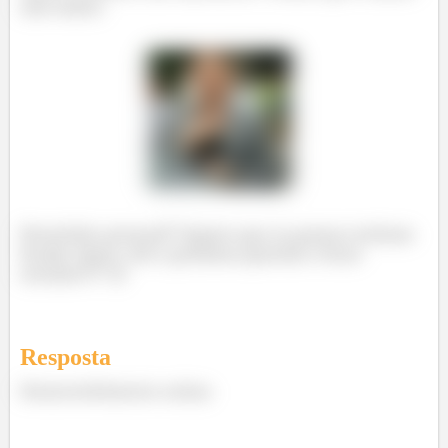
não existe.
Prontinho pessoal!! Espero que os passos tenham
ficado claros. Até a próxima questão e bons
estudos!!!! 😊
Resposta
Desenvolvimento acima