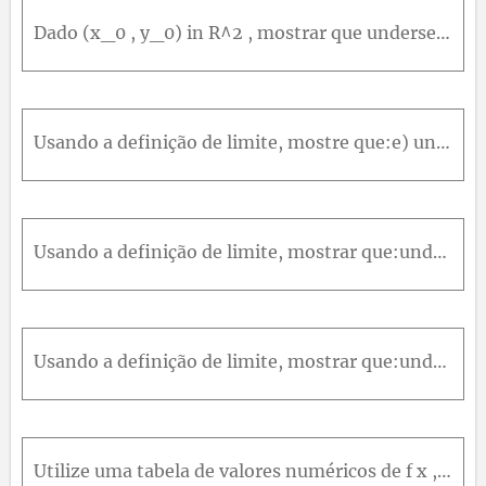
54
Dado (x_0 , y_0) in R^2 , mostrar que underset([[x - x_0],[y - y_0]])(lim) y = y_0 .
Usando a definição de limite, mostre que:e) underset([[x - 0],[y - 0]])(lim) (x y^3)/(x^2 + y^2) = 0
Usando a definição de limite, mostrar que:underset([[x - - 1],[y - 2]])(lim) (5 x - 2 y) = - 9
Usando a definição de limite, mostrar que:underset((x , y) - ( 2,3 ))(lim) (3 x + 2 y) = 12
Utilize uma tabela de valores numéricos de f x ,y para x ,y perto da origem para conjecturar sobre o limite de f x ,y quando x ,y → 0 ,0 . Em seguida, explique por que sua conjectura está correta. f x