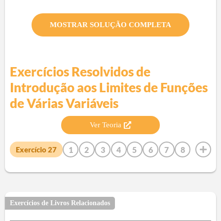
MOSTRAR SOLUÇÃO COMPLETA
Exercícios Resolvidos de
Introdução aos Limites de Funções
de Várias Variáveis
Ver Teoria
1
2
3
4
5
6
7
8
Exercício
27
9
10
11
12
13
14
15
16
17
18
19
20
21
22
23
24
25
26
28
29
30
31
32
33
34
35
36
37
38
39
40
41
42
Exercícios de Livros Relacionados
43
44
45
46
47
48
49
50
51
52
53