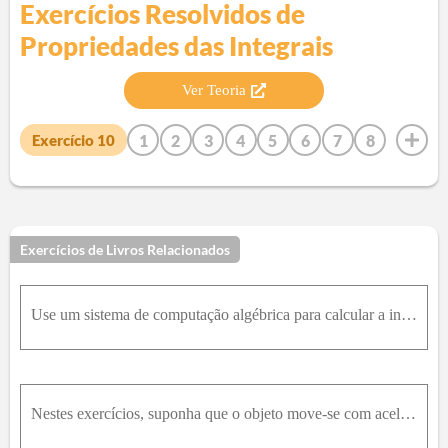
Exercícios Resolvidos de
Propriedades das Integrais
Ver Teoria
1
2
3
4
5
6
7
8
Exercício
10
9
11
12
13
14
15
16
17
18
19
20
21
22
23
24
25
26
27
28
29
30
31
32
33
34
35
36
37
38
39
40
41
42
Exercícios de Livros Relacionados
43
44
45
46
47
48
49
50
51
52
53
54
55
56
57
58
59
60
61
62
63
64
Use um sistema de computação algébrica para calcular a integral. Compare a resposta com o resultado usando as tabelas. Se as respostas forem diferentes, mostre que elas são equivalentes. ∫ x 2 1 - x 2
65
66
67
68
69
70
71
72
73
74
75
76
77
78
79
80
81
82
83
84
85
86
87
88
89
90
91
92
93
94
95
96
Nestes exercícios, suponha que o objeto move-se com aceleração constante no sentido positivo de um eixo. Aplique as Fórmulas (10) e (11) conforme for apropriado. Em alguns dos problemas, você necessit