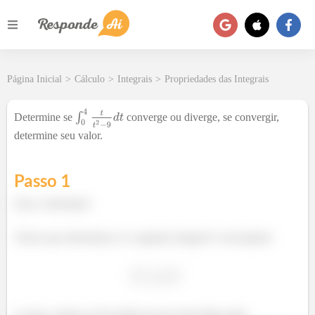
Página Inicial
>
Cálculo
>
Integrais
>
Propriedades das Integrais
Determine se
converge ou diverge, se convergir,
determine seu valor.
Passo 1
Eaew, belezinha?
Temos que determinar se a seguinte integral é convergente
ou seja, avaliar se ela resulta em um valor finito após