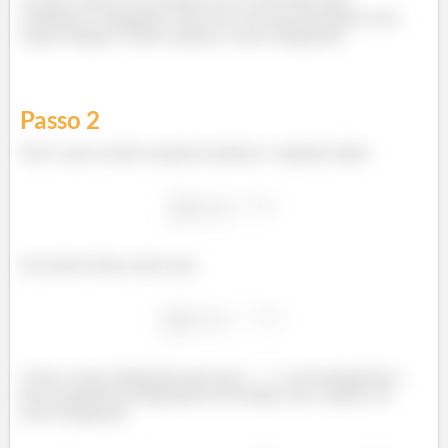
avaliarmos a integração. Para esse caso não precisamos nem
sequer integrar! Vamos analisar o nosso integrando!
Passo
2
Note o que acontece quando tomamos o seguinte limite
da mesma forma, temos que
Como a nossa integração passa por
, necessariamente a
área (resultado da integração) irá divergir, note o gráfico de
nosso integrando