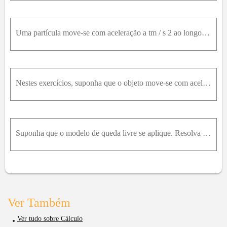
Uma partícula move-se com aceleração a tm / s 2 ao longo de um eixo s e tem velocidade v 0m / s no instante t = 0 . Encontre o deslocamento e a distância percorrida por ela durante os intervalos de te
Nestes exercícios, suponha que o objeto move-se com aceleração constante no sentido positivo de um eixo. Aplique as Fórmulas (10) e (11) conforme for apropriado. Em alguns dos problemas, você necessit
Suponha que o modelo de queda livre se aplique. Resolva estes exercícios aplicando as Fórmulas (15) e (16) quando apropriado. Nestes exercícios, tome g = 32 * p / s^2 é ou 9,8 m / s^2 , dependendo das
Ver Também
Ver tudo sobre Cálculo