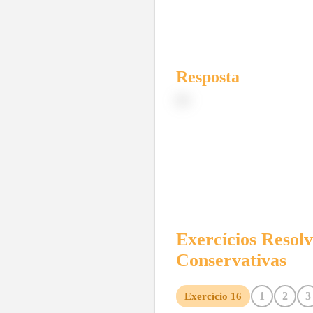
Resposta
(d)
Exercícios Resol
Conservativas
1
2
3
Exercício
16