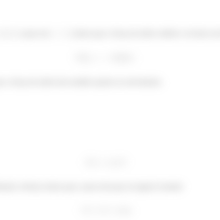
e para em
, temos que a força de atrito cinético vai fazer 
ue a força de atrito tem sentido oposto ao movimento.
ção vertical, temos que o peso tem que ser igual à normal