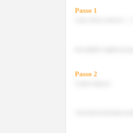
Passo 1
Como o bloco é solto em
Esse trabalho é negativo por q
Passo
2
O atrito é dado por
Como não há movimento na dire