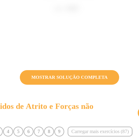
MOSTRAR SOLUÇÃO COMPLETA
vidos de
Atrito e Forças não
4
5
6
7
8
9
Carregar mais exercícios (
87
)