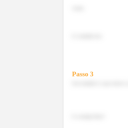
Assim
E o trabalho fica
Passo
3
Esse trabalho é o que remove a
E a energia final é