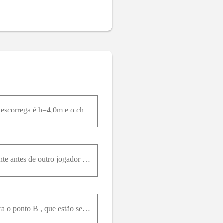
Um escorrega de parquinho tem a forma de um arco de circunferência com 12m de raio . A altura do escorrega é h=4,0m e o chão é tangente à circunferência (Fig. 8-68). Uma criança de 25k g escorrega do
Um jogador de beisebol arremessa uma bola com uma velocidade inicial de 81,8m i / h . Imediatamente antes de outro jogador segurar a bola na mesma altura, sua velocidade é 110p é s / s é . De quanto é
Na Fig. 8-49, um bloco desliza para baixo em um plano inclinado. Enquanto se move do ponto A para o ponto B , que estão separados por uma distância de 5,0m , uma força F , com módulo de 2,0N e dirigid