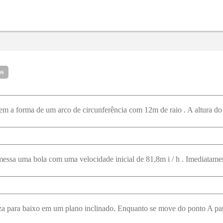
17
18
19
20
21
22
29
30
31
32
33
34
41
42
43
44
45
46
53
54
55
56
57
58
65
66
67
68
69
70
os
77
78
79
80
81
82