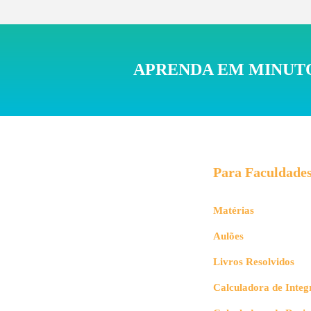
APRENDA EM MINUTO
Para Faculdade
Matérias
Aulões
Livros Resolvidos
Calculadora de Integ