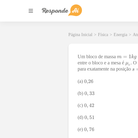
Página Inicial
>
Física
>
Energia
>
At
Um bloco de massa
entre o bloco e a mesa é
. O
para exatamente na posição
(a)
(b)
(c)
(d)
(e)