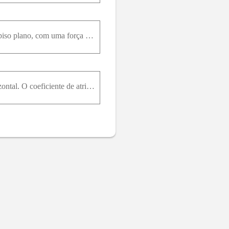
Um operário empurra um caixote de 27k g , com velocidade constante, por 9,20m , ao longo de um piso plano, com uma força orientada 32 ° abaixo da horizontal. Se o coeficiente de atrito cinético entre
Uma criança que pesa 267N desce em um escorrega de 6 ,1m que faz um ângulo de 20 ° com a horizontal. O coeficiente de atrito cinético entre o escorrega e a criança é 0,10 . (a) Qual é a energia transf