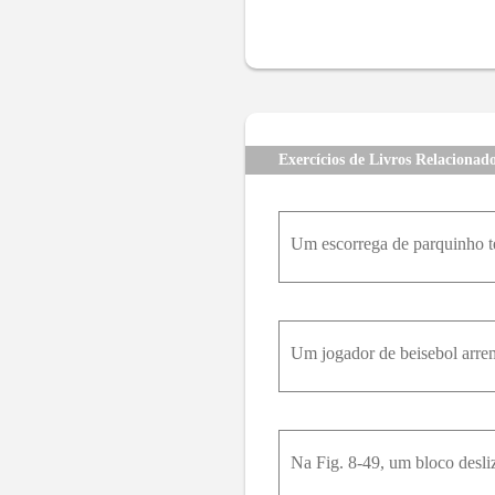
10
11
12
13
14
15
23
24
25
26
27
28
35
36
37
38
39
40
47
48
49
50
51
52
59
60
61
62
63
64
Exercícios de Livros Relacionad
71
72
73
74
75
76
83
84
85
86
87