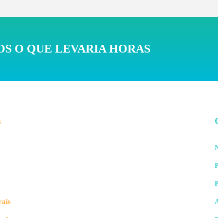
S O QUE LEVARIA HORAS
s
N
P
rais