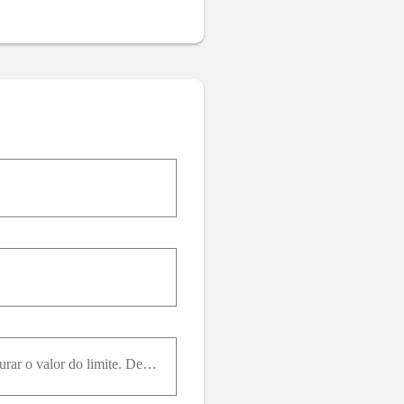
Estime o valor de lim x → - ∞ ⁡ x 2 + x + 1 + x usando uma tabela de valores para f ( x ) para conjecturar o valor do limite. Demonstre que sua conjectura está correta.