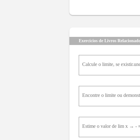
22
23
24
25
26
27
35
36
37
38
39
40
47
48
49
50
51
52
59
60
61
62
63
64
Exercícios de Livros Relacionad
71
72
73
74
75
76
83
84
85
86
87
88
Calcule o limite, se existir.unde
95
96
97
98
99
100
Encontre o limite ou demonstr