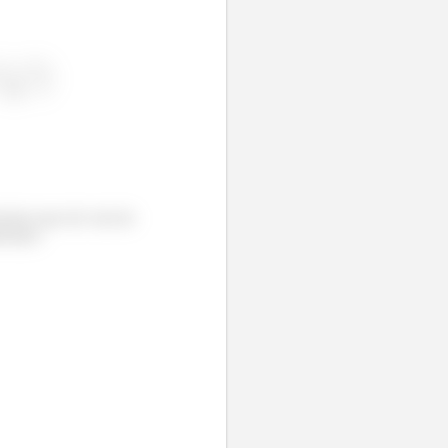
emos que ele vem de
rentes: