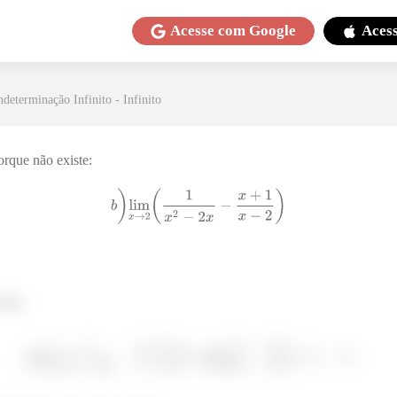
Acesse com
Google
Aces
ndeterminação Infinito - Infinito
orque não existe:
oisa: