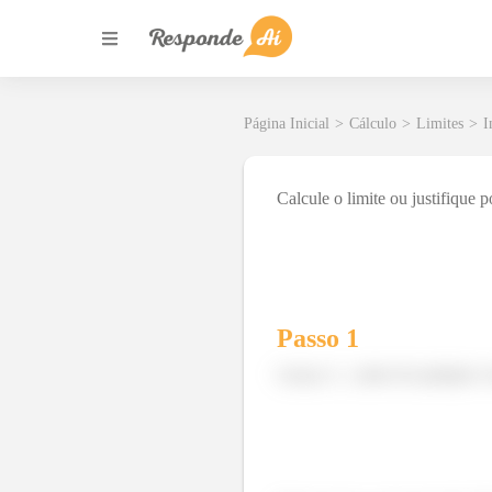
Página Inicial
>
Cálculo
>
Limites
>
I
Calcule o limite ou justifique p
Passo 1
Lança o
, antes de qualquer c