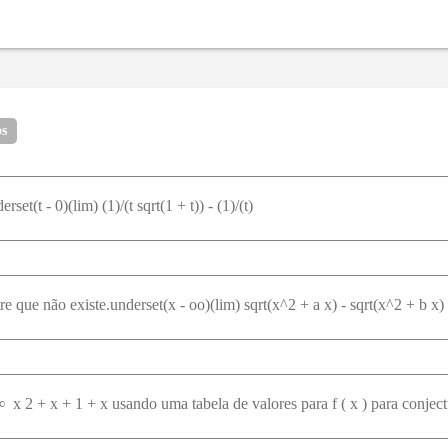
28
30
31
32
33
34
41
42
43
44
45
46
53
54
55
56
57
58
65
66
67
68
69
70
os
77
78
79
80
81
82
89
90
91
92
93
94
rset(t - 0)(lim) (1)/(t sqrt(1 + t)) - (1)/(t)
e que não existe.underset(x - oo)(lim) sqrt(x^2 + a x) - sqrt(x^2 + b x)