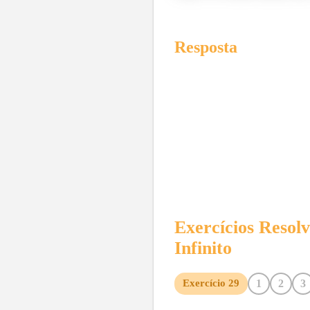
Resposta
Exercícios Resol
Infinito
1
2
3
Exercício
29
10
11
12
13
14
15