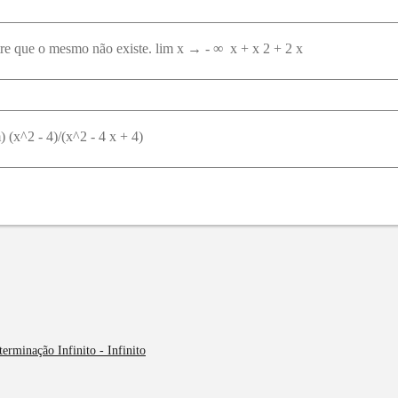
re que o mesmo não existe. lim x → - ∞ ⁡ x + x 2 + 2 x
) (x^2 - 4)/(x^2 - 4 x + 4)
terminação Infinito - Infinito