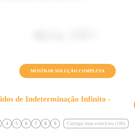
MOSTRAR SOLUÇÃO COMPLETA
vidos de
Indeterminação Infinito -
4
5
6
7
8
9
Carregar mais exercícios (
100
)
16
17
18
19
20
21