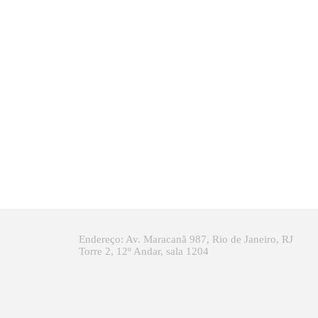
Endereço: Av. Maracanã 987, Rio de Janeiro, RJ
Torre 2, 12º Andar, sala 1204