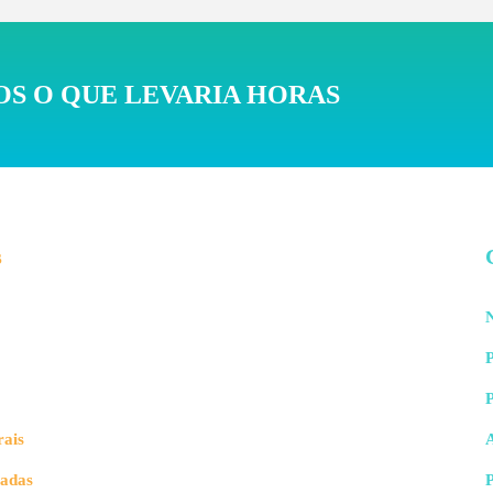
S O QUE LEVARIA HORAS
s
N
P
rais
vadas