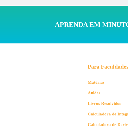
APRENDA EM MINUTO
Para Faculdade
Matérias
Aulões
Livros Resolvidos
Calculadora de Integ
Calculadora de Deri