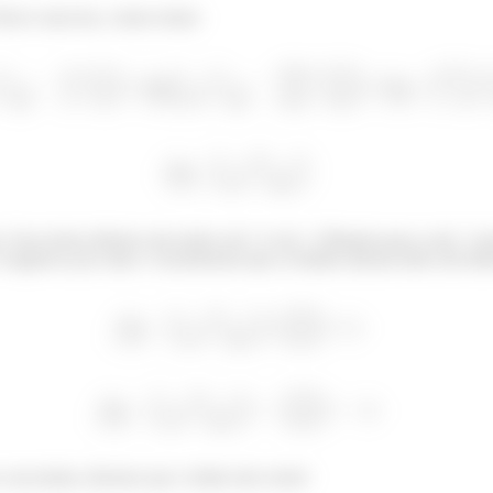
Parece uma boa, vamos tentar:
s. Esse termo debaixo tem raízes em
e em
. Olhando para a raiz
ver
 negativos por outro. Concluiremos que os limites laterais deles são dife
o concordam, dizemos que o limite não existe!