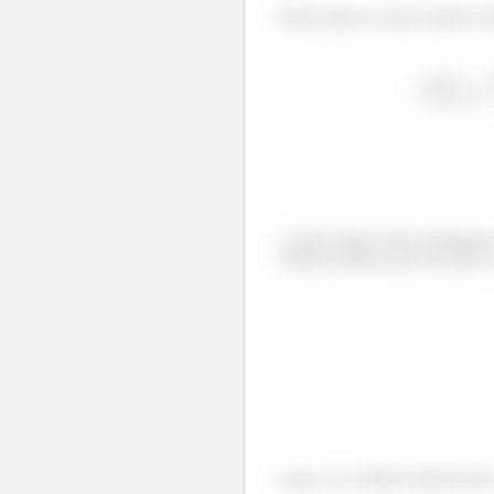
Partiu juntar as duas frações? 
A partir daqui temos problema
valores positivos por um lado e
Logo, se os limites laterais nã