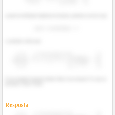
a partir da definição ímplicita da função, podemos escrever que
e, portanto, temos que
É um resultado bastante feinho! Mas é isso mesmo! Te vejo na
próxima! Tchau Tchau!
Resposta