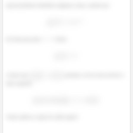
aqui já podemos identificar algumas coisas, usando que
de forma que para
, temos
e temos que
, portanto, só nos resta resolver o
lado esquerdo
Vamos aplicar a regra da cadeia agora!