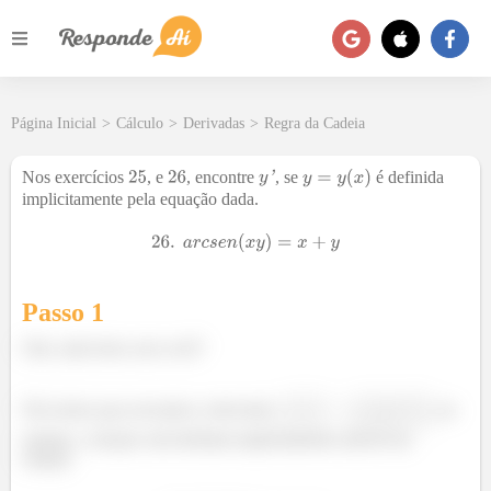
Página Inicial
>
Cálculo
>
Derivadas
>
Regra da Cadeia
Nos exercícios
, e
, encontre
, se
é definida
implicitamente pela equação dada.
Passo 1
Oiie, tudo bem com você?
Nós temos que encontrar a derivada
, no
entanto, a função está definida implicitamente através da
relação