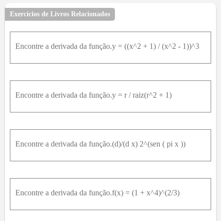
30
31
32
33
34
35
36
37
38
39
40
Exercícios de Livros Relacionados
41
42
43
44
45
46
47
48
49
50
51
52
53
54
55
56
57
58
59
60
61
62
Encontre a derivada da função.y = ((x^2 + 1) / (x^2 - 1))^3
63
64
65
66
67
68
69
70
71
72
73
74
75
76
77
78
79
80
81
82
83
84
85
86
87
88
89
90
91
92
93
94
95
Encontre a derivada da função.y = r / raiz(r^2 + 1)
96
97
98
99
100
Encontre a derivada da função.(d)/(d x) 2^(sen ( pi x ))
Encontre a derivada da função.f(x) = (1 + x^4)^(2/3)