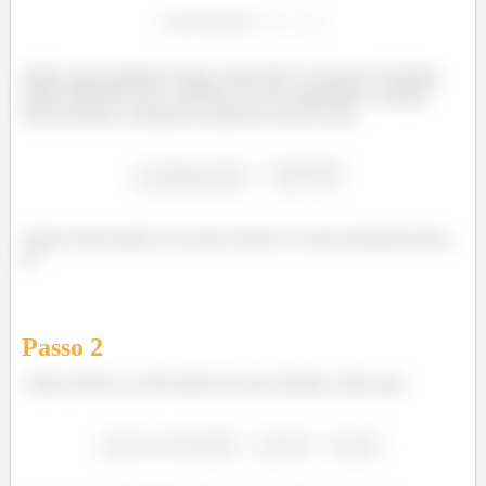
Então como podemos achar a derivada? A resposta é bastante
direta! REGRA DA CADEIA! Se nos lembrarmos, quando
temos funções compostas, podemos escrever que
Vamos tentar aplicar isso para resolver o nosso problema! Bora
lá!
Passo
2
Vamos derivar os dois lados de nossa função, temos que