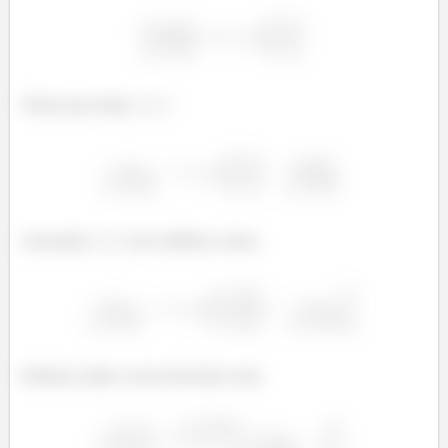
Temos que isolar
colocando
em evidência, temos
Obtemos então a nossa derivada como