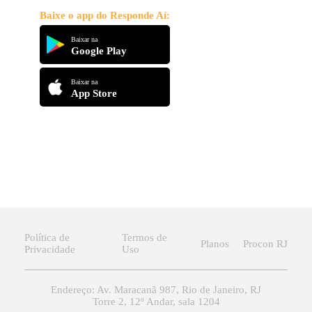
Baixe o app do Responde Aí:
Baixar na
Google Play
Baixar na
App Store
Política de
Termos de
Planos
Procon RJ
Privacidade
Uso
Endereço: Av. Maracanã 987, Rio de Janeiro, RJ
Torre 2, 12º Andar, sala 1204