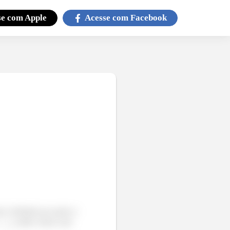
se com
Apple
Acesse com
Facebook
o é definida por partes e
, então vamos usar