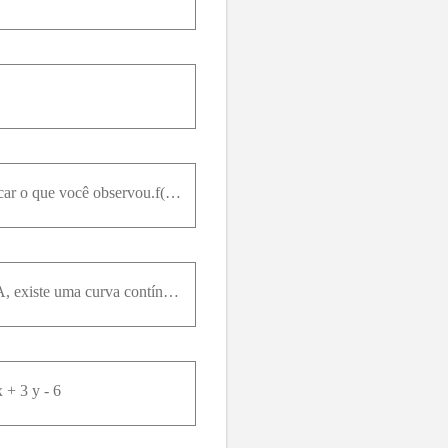
Trace o gráfico da função e observe onde ela é descontínua. Em seguida, utilize a fórmula para explicar o que você observou.f(x, y) = e^(1 / (x - y))
Seja A um subconjunto so R^2 que goza da propriedade :quaisquer que sejam (x₀, y₀) e (x₁, y₁) em A, existe uma curva contínua γ: [a, b] → A , tal que γ(a) = (x₀, y₀) e γ(b) = (x₁, y₁) . Prove que se f
x + 3 y - 6