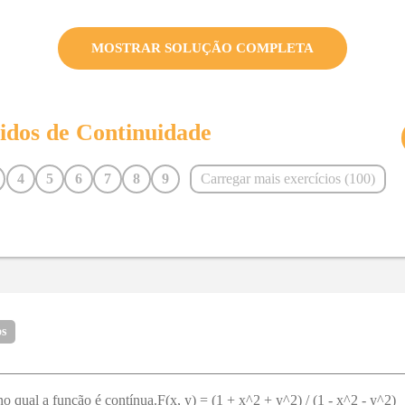
MOSTRAR SOLUÇÃO COMPLETA
vidos de
Continuidade
4
5
6
7
8
9
Carregar mais exercícios (
100
)
16
17
18
19
20
21
28
29
30
31
32
33
40
42
43
44
45
46
53
54
55
56
57
58
65
66
67
68
69
70
os
77
78
79
80
81
82
89
90
91
92
93
94
 qual a função é contínua.F(x, y) = (1 + x^2 + y^2) / (1 - x^2 - y^2)