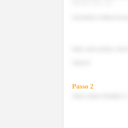
.
Uma função é contínua em um po
Então, vamos calcular o valor 
Vamos lá!
Passo
2
Vamos começar calculando