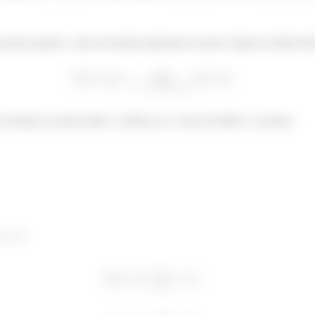
nto quando o valor da função aplicada no ponto é igual ao limite dela
da função no ponto dado e verificar se o valor do limite é o mesmo.
: