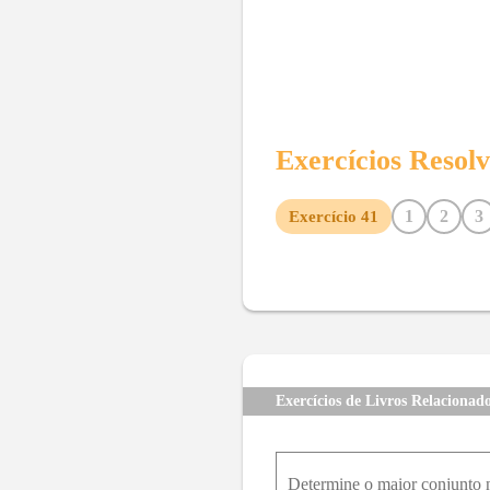
Exercícios Resol
1
2
3
Exercício
41
10
11
12
13
14
15
22
23
24
25
26
27
34
35
36
37
38
39
47
48
49
50
51
52
59
60
61
62
63
64
Exercícios de Livros Relacionad
71
72
73
74
75
76
83
84
85
86
87
88
Determine o maior conjunto no