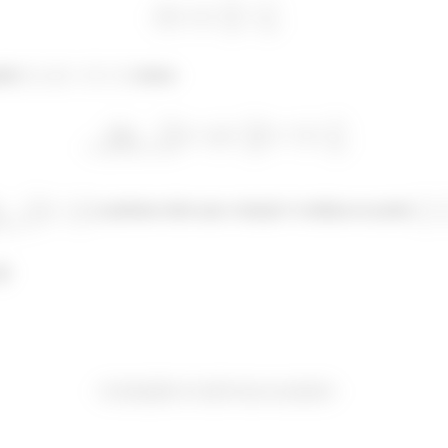
ando
, temos:
e podemos dizer que a função é contínua no ponto
😉
ç
ã
é
í