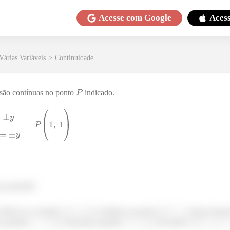
Acesse com
Google
Aces
Várias Variáveis
>
Continuidade
 são contínuas no ponto
indicado.
ssa questão!
rificar se a função
é contínua no ponto
. Nossa funçã
ra quando
e uma para quando
. No ponto
,