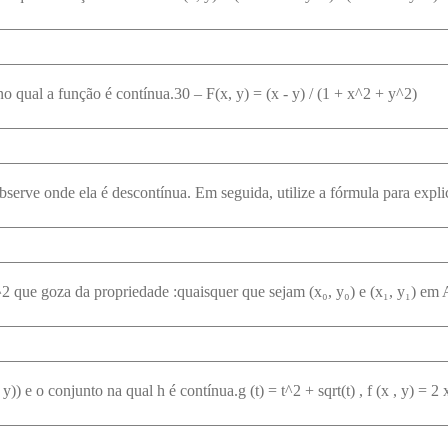
 qual a função é contínua.30 – F(x, y) = (x - y) / (1 + x^2 + y^2)
 y)) e o conjunto na qual h é contínua.g (t) = t^2 + sqrt(t) , f (x , y) = 2 