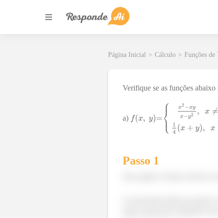
Página Inicial
>
Cálculo
>
Funções de 
Verifique se as funções abaixo
a)
Passo 1
Fala, galera! Vamos resolver e
O enunciado pediu pra gente ve
temos uma lei de formação pa