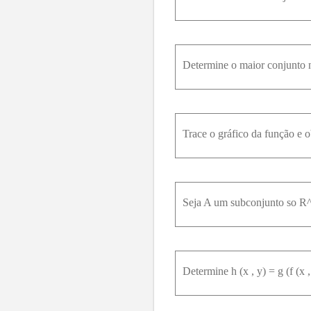
95
96
97
98
99
100
Determine o maior conjunto no
Determine h (x , y) = g (f (x ,