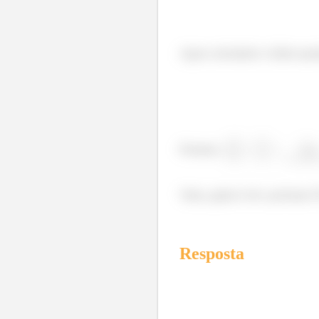
Agora calculando o limite qu
Portanto,
Valeu, galera! Até a próxima! 
Resposta