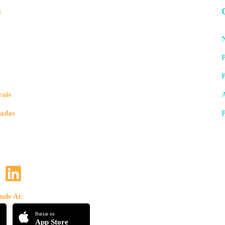
s
N
P
rais
vadas
nde Aí:
Baixar na
App Store