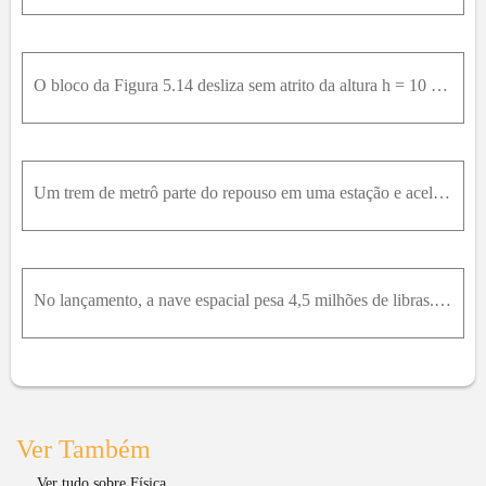
O bloco da Figura 5.14 desliza sem atrito da altura h = 10 m, partindo do repouso. Sendo ∅ = 30 ° , calcule:A) O tempo gasto no deslizamento até o fim da rampa.B) A velocidade final do bloco.
Um trem de metrô parte do repouso em uma estação e acelera com uma taxa constante de 1,60m / s 2 durante 14,0s . Ele viaja com velocidade constante durante 70,0s e reduz a velocidade com uma taxa cons
No lançamento, a nave espacial pesa 4,5 milhões de libras. Quando lançada a partir do repouso, leva 8,0 s para atingir 161k m / h e, ao final do primeiro minuto, sua velocidade é 1610k m / h . a) Qual
Ver Também
Ver tudo sobre Física