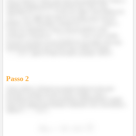
Fala aí, beleza?? Vamos para mais uma questãozinha! Temos a
seguinte situação um trem de passeio que viaja a uma
velocidade de
vê que um vagão a uma distância de
, esse vagão está vindo de encontro com o trem de
passeio a uma velocidade constante de
, assim, a
reação do engenheiro é frear o trem de passeio a uma
²
aceleração constante de
. Caso ocorra colisão
devemos encontrar em que posição foi essa batida. Pelo item
anterior já sabemos que ocorreu uma colisão no tempo
agora só falta encontrar a posição. Show?!
Passo
2
Vamos utilizar a fórmula da posição horária do trem para
descobrir a posição em que ocorreu a batida, como o
movimento do trem é um movimento uniformemente variado
temos que utilizar uma fórmula condizente com o movimento e
utilizar o
.
²