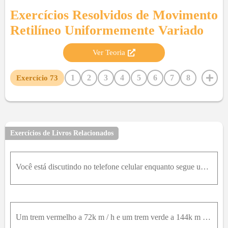
Exercícios Resolvidos de
Movimento
Retilíneo Uniformemente Variado
Ver Teoria
1
2
3
4
5
6
7
8
Exercício
73
9
10
11
12
13
14
15
16
17
18
19
20
21
22
23
24
25
26
27
28
29
30
31
32
33
34
35
36
37
38
39
40
41
Exercícios de Livros Relacionados
42
43
44
45
46
47
48
49
50
51
52
53
54
55
56
57
58
59
60
61
62
63
Você está discutindo no telefone celular enquanto segue um carro de polícia não identificado, a 25m de distância; os dois veículos estão a 110k m / h . A discussão distrai sua atenção do carro de polí
64
65
66
67
68
69
70
71
72
74
75
76
77
78
79
80
81
82
83
84
85
86
87
88
89
90
91
92
93
94
95
96
97
Um trem vermelho a 72k m / h e um trem verde a 144k m / h estão na mesma linha, retilínea e plana, movendo-se um em direção ao outro. Quando a distância entre os trens é 950m , os dois maquinistas per
98
99
100