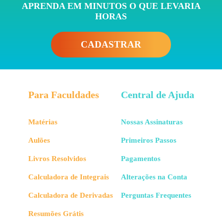
APRENDA EM MINUTOS O QUE LEVARIA
HORAS
CADASTRAR
Para Faculdades
Central de Ajuda
Matérias
Nossas Assinaturas
Aulões
Primeiros Passos
Livros Resolvidos
Pagamentos
Calculadora de Integrais
Alterações na Conta
Calculadora de Derivadas
Perguntas Frequentes
Resumões Grátis