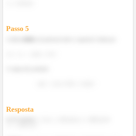
Passo
5
A diferen��a de potencial sobre o capacitor é dada por:
A carga será, portanto:
Resposta
(a) No instante
,
,
e
.