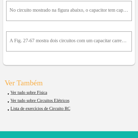
No circuito mostrado na figura abaixo, o capacitor tem capacitância de 2.50 μ F e o resistor tem resistência de 0.500M Ω . Antes de a chave ser fechada, a queda de potencial no capacitor é 12.0V , com
A Fig. 27-67 mostra dois circuitos com um capacitar carregado que pode ser descarregado através de um resistor quando uma chave é fechada. Na Fig. 27-67a, R 1 = 20,0 Ω e C 1 = 5,00 μ F . Na Fig. 27-67
Ver Também
Ver tudo sobre Física
Ver tudo sobre Circuitos Elétricos
Lista de exercícios de Circuito RC