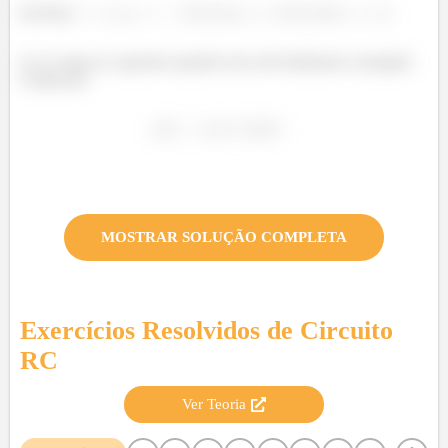
(b) Para
,
,
e
.
(c) A carga no capacitor quando este está totalmente carregado
é dada por:
MOSTRAR SOLUÇÃO COMPLETA
Exercícios Resolvidos de
Circuito
RC
Ver Teoria