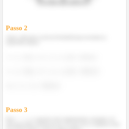
Passo
2
Agora, aplicamos as leis de Kirchhoff para encontrar as
expressões abaixo:
.
.
.
Passo
3
Para
, o capacitor está completamente carregado e já
não passa mais corrente por ele. Ou seja, ele se comporta como