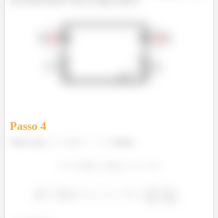
um circuito aberto, como na figura abaixo.
Passo
4
Nesse caso,
e
. Temos: