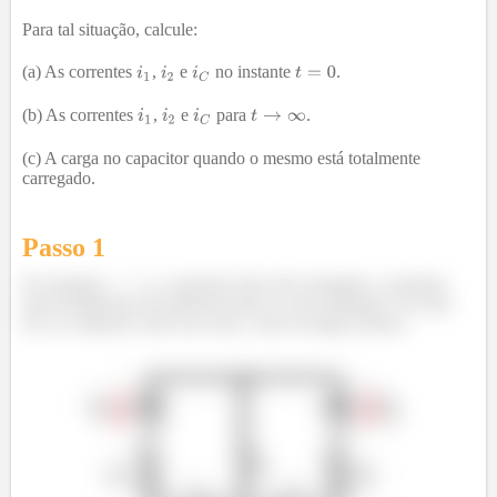
Para tal situação, calcule:
(a) As correntes
,
e
no instante
.
(b) As correntes
,
e
para
.
(c) A carga no capacitor quando o mesmo está totalmente
carregado.
Passo 1
No instante
, o capacitor não está carregado e, portanto,
não há diferença de potencial entre os seus terminais. Ou seja,
ele se comporta como um curto, como na figura abaixo.