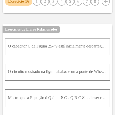
1
2
3
4
5
6
7
8
Exercício
16
9
10
11
12
13
14
15
17
18
19
20
21
22
23
24
25
26
27
28
29
30
31
32
33
34
35
36
37
38
39
40
41
42
Exercícios de Livros Relacionados
43
44
45
46
47
48
49
50
51
52
53
54
55
56
57
58
59
60
61
62
63
64
O capacitor C da Figura 25-49 está inicialmente descarregado. Logo após o interruptor S ser fechado, (a) a tensão em C é igual a E, (b) a tensão em R é E. (c) a corrente no circuito é zero, (d) ambas
65
66
67
68
69
70
71
72
73
74
75
76
77
78
79
80
81
82
O circuito mostrado na figura abaixo é uma ponte de Wheatstone e o resistor variável está sendo usado como um potenciômetro de fio deslizante. A resistência R 0 é conhecida. Esta “ponte” PE usada para
Mostre que a Equação d Q d t = ℇ C - Q R C ℇ pode ser reescrita como d Q ℇ C - Q = d t R C ℇ . Integre esta equação para derivar a solução dada pela Equação Q f ( 1 - e - t / R C ) .