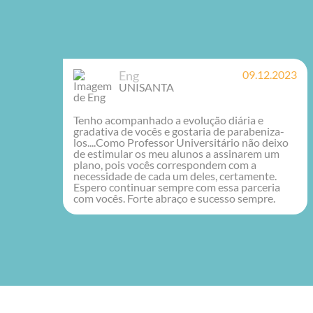
Eng
09.12.2023
Cl
UNISANTA
U
acompanhado a evolução diária e
A melhor pl
iva de vocês e gostaria de parabeniza-
perguntam o
.Como Professor Universitário não deixo
Responde Ai
imular os meu alunos a assinarem um
primeiro sem
 pois vocês correspondem com a
antecipada, 
idade de cada um deles, certamente.
graças aos a
 continuar sempre com essa parceria
acompanhar a
cês. Forte abraço e sucesso sempre.
Aulas comple
apoio impecá
dos livros 
para toda pe
dentro ou f