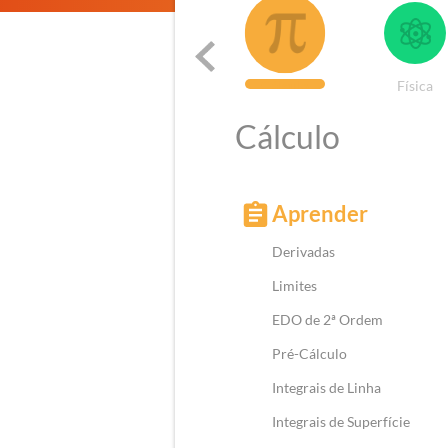
istemas de
Programação
Cálculo
Física
Controle
Cálculo
Aprender
Derivadas
Limites
EDO de 2ª Ordem
Pré-Cálculo
Integrais de Linha
Integrais de Superfície