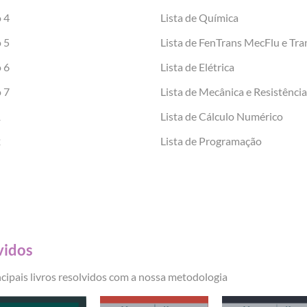
o 4
Lista de Química
o 5
Lista de FenTrans MecFlu e Tr
o 6
Lista de Elétrica
o 7
Lista de Mecânica e Resistênci
1
Lista de Cálculo Numérico
2
Lista de Programação
vidos
ncipais livros resolvidos com a nossa metodologia