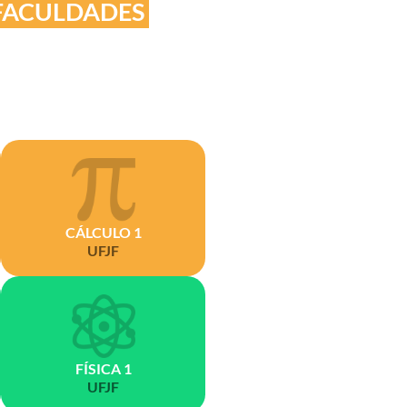
 FACULDADES
CÁLCULO 1
UFJF
FÍSICA 1
UFJF