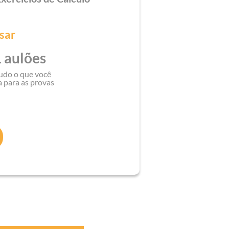
sar
 aulões
udo o que você
a para as provas