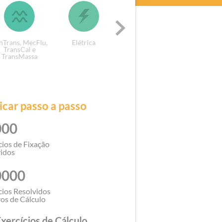
nTrans, MecFlu,
Elétrica
Mecânica e
Cálculo Nu
TransCal e
Resistência dos
TransMassa
Materiais
icar passo a passo
000
cios de Fixação
idos
0000
cios Resolvidos
ros de Cálculo
xercícios de Cálculo