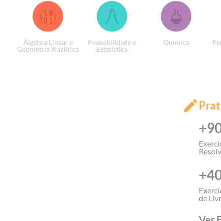
Álgebra Linear e
Probabilidade e
Química
Fe
Geometria Analítica
Estatística
Prat
+9
Exercí
Resolv
+4
Exercí
de Liv
Ver E