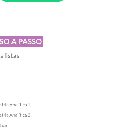
SSO A PASSO
 listas
tria Analítica 1
tria Analítica 2
tica