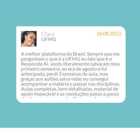
ara
26.08.2023
Ana
FMG
UFTM
ataforma do Brasil. Sempre que me
O Responde aí me 
 que é a UFMG eu falo que é o
tinha muitas difi
, vocês literalmente salvaram meu
de forma rápida e 
estre, eu era de agosto e fui
perdi 3 semanas de aula, mas
ulões salva vidas eu consegui
 matéria e passar nas disciplinas.
tas, bem detalhadas, material de
vel e as resoluções passo a passo
salvam muito. Recomendo vocês
ssoa que faz curso de exatas, seja
ora da UFMG.