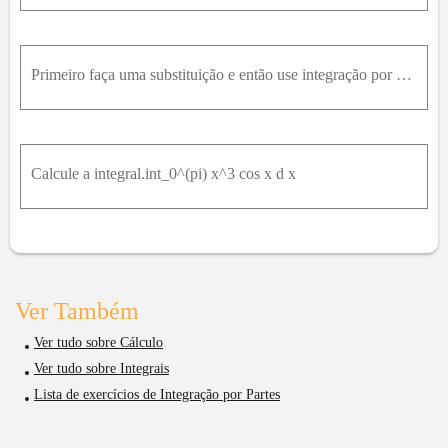
Primeiro faça uma substituição e então use integração por partes para calcular a integral. ∫ t 3e - t 2d t
Calcule a integral.int_0^(pi) x^3 cos x d x
Ver Também
Ver tudo sobre Cálculo
Ver tudo sobre Integrais
Lista de exercícios de Integração por Partes