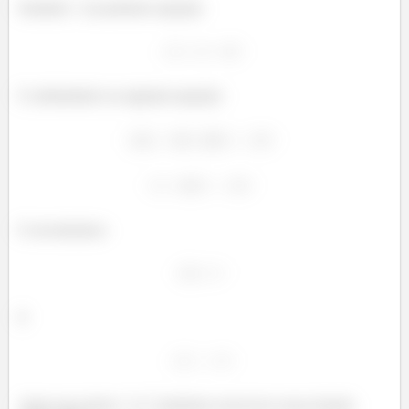
Isolando
na primeira equação
E substituindo na segunda equação:
E encontramos:
E
Agora que temos
e
podemos reescrever nossa função