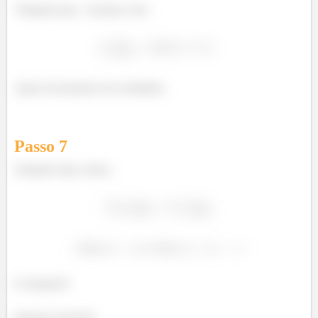
Voltando para
ficamos com:
Agora encaixamos nos resultados.
Passo
7
Juntando tudo, temos:
E tcharam!!!
Integral resolvida!