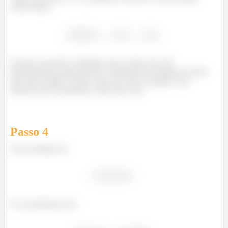
como sendo:
Sei que essa parte é chatinha, mas ao fazer isso nós
transformamos aquela função complicada de integrar em duas
bem mais simples. Então o que nos resta é integrar essas
funções que encontramos. Bora fazer isso.
Passo
4
Nossa integral era
E se transformou em