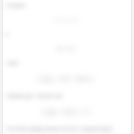
E fazendo
E
Assim
Voltando para
ficamos com:
E de forma análoga podemos resolver a segunda integral