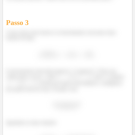
Passo
3
Como temos dois fatores no denominador, buscamos duas
frações do tipo:
E precisaremos descobrir quem é
e quem é
. Para isso
vamos tirar o m.m.c. entre
e
, que é o próprio
, dividir por quem está embaixo e multiplicar
por quem está em cima. Ficando com:
Igualando as duas relações