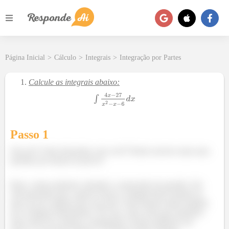
Página Inicial
>
Cálculo
>
Integrais
>
Integração por Partes
Calcule as integrais abaixo:
Passo 1
Fala aí!!! Tudo belezinha com você? Partiu resolver mais uma
questão pra arrasar na prova?
Bom, vamos primeiro entender o enunciado da questão. Ele
está querendo que a gente resolva a integral dessa função aí,
mas eu já te adianto que essa não é uma função muito simples
de se integrar diretamente. Por isso, uma coisa que podemos
fazer antes de começar a integração é tentar melhorar um