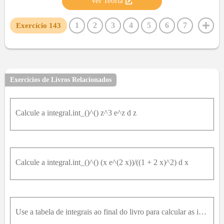
Ver Teoria
1
2
3
4
5
6
7
Exercício
143
8
9
10
11
12
13
14
15
16
17
18
19
20
21
22
23
24
25
26
27
28
29
30
31
32
33
34
35
36
37
38
39
40
Exercícios de Livros Relacionados
41
42
43
44
45
46
47
48
49
50
51
52
53
54
55
56
57
58
59
60
61
62
Calcule a integral.int_()^() z^3 e^z d z
63
64
65
66
67
68
69
70
71
72
73
74
75
76
77
78
79
80
81
82
83
84
85
86
87
88
89
90
91
92
93
94
95
Calcule a integral.int_()^() (x e^(2 x))/((1 + 2 x)^2) d x
96
97
98
99
100
Use a tabela de integrais ao final do livro para calcular as integrais 20 - ∫ t g - 1 x x 2d x