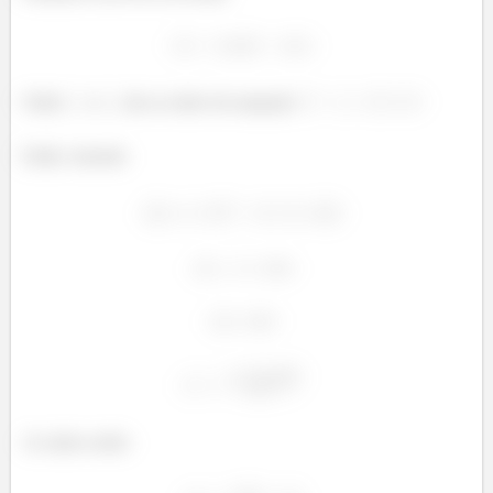
Onde
e
são as raízes da equação
Então, fazendo
As raízes serão: