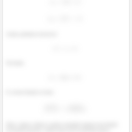
Assim, podemos reescrever
Na forma
E a nossa função se torna
Show. Agora a ideia é a gente conseguir separar essa função
em frações parciais. Vamos fazer isso no próximo passo.