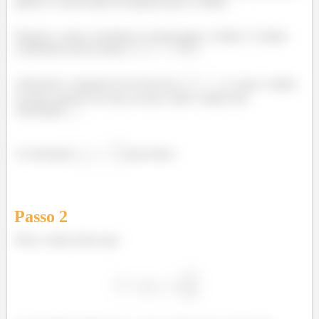
aplicar a conservação de impulso para a colisão.
Primeiro, vamos considerar a moção após a colisão. O objeto
combinado possui massa
.
Aplicando a segunda lei de Newton
para o objeto
na parte superior do loop circular, onde o objeto tem
velocidade
.
A aceleração
para baixo.
Passo
2
Show, então temos que: