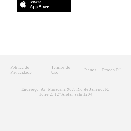
Baixar na
App Store
Política de
Termos de
Planos
Procon RJ
Privacidade
Uso
Endereço: Av. Maracanã 987, Rio de Janeiro, RJ
Torre 2, 12º Andar, sala 1204