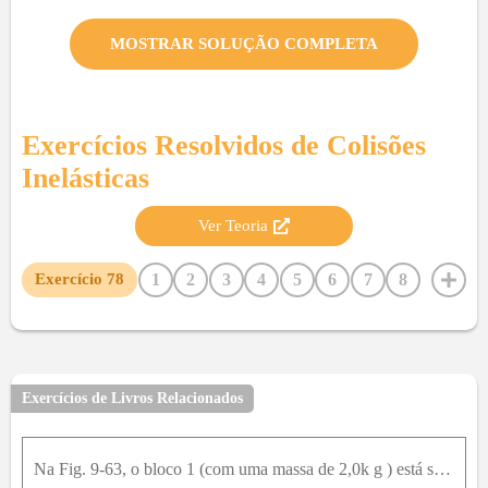
MOSTRAR SOLUÇÃO COMPLETA
Exercícios Resolvidos de
Colisões
Inelásticas
Ver Teoria
1
2
3
4
5
6
7
8
Exercício
78
9
10
11
12
13
14
15
16
17
18
19
20
21
22
23
24
25
26
27
28
29
30
31
32
33
34
35
36
37
38
39
40
41
Exercícios de Livros Relacionados
42
43
44
45
46
47
48
49
50
51
52
53
54
55
56
57
58
59
60
61
62
63
Na Fig. 9-63, o bloco 1 (com uma massa de 2,0k g ) está se movendo para a direita com uma velocidade escalar de 10m / s e o bloco 2 (com uma massa de 5,0k g ) está se movendo para a direita com uma ve