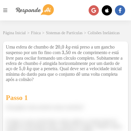
Página Inicial
>
Física
>
Sistemas de Partículas
>
Colisões Inelásticas
Uma esfera de chumbo de
está preso a um gancho
suspenso por um fio fino com
de comprimento e está
livre para oscilar formando um círculo completo. Subitamente a
esfera de chumbo é atingida horizontalmente por um dardo de
aço de
que a penetra. Qual deve ser a velocidade inicial
mínima do dardo para que o conjunto dê uma volta completa
após a colisão?
Passo 1
Fala galera, bora resolver nosso exercício?
Se liga só, para resolvermos vamos aplicar a conservação de
energia ao movimento antes e depois da colisão. Depois vamos