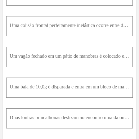
64
65
66
67
68
69
70
71
72
73
74
75
76
77
79
80
81
82
83
84
85
86
87
88
89
90
91
Uma colisão frontal perfeitamente inelástica ocorre entre duas bolas de massa de modelar que se movem ao longo de um eixo vertical. Imediatamente antes da colisão, uma das bolas, de massa 3,00k g , es
Um vagão fechado em um pátio de manobras é colocado em movimento no topo de um morro artificial. O vagão desce silenciosamente e sem atrito sobre um trilho horizontal reto, onde se acopla com um vagão
Uma bala de 10,0g é disparada e entra em um bloco de madeira de 200g em repouso sobre uma superfície horizontal. Após o impacto, o bloco desliza 8,00m antes de parar. Se o coeficiente de atrito entre
Duas lontras brincalhonas deslizam ao encontro uma da outra sobre uma superfície horizontal lamacenta (e, portanto, sem atrito). Uma delas, com massa de 7,50k g , desliza da direita para a esquerda a