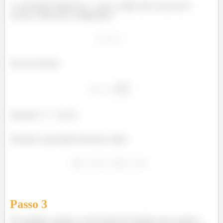
A velocidade mínima de
para o objeto não cair fora do
círculo é dada pela configuração:
Isso nos dá que:
Quando
.
Somente a gravidade funciona, então:
Passo
3
Em seguida, usando a conservação de energia com o ponto 2