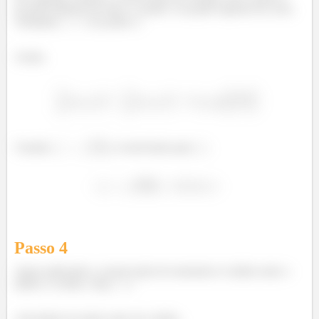
na parte inferior do loop e o ponto 3 na parte superior do ciclo.
Tomando
no ponto 2.
Assim,
Usando
, e resolvendo para
:
Passo
4
Agora aplicando a conservação do momento à colisão entre o
dardo e a esfera. Seja
a
velocidade do dardo antes da colisão,