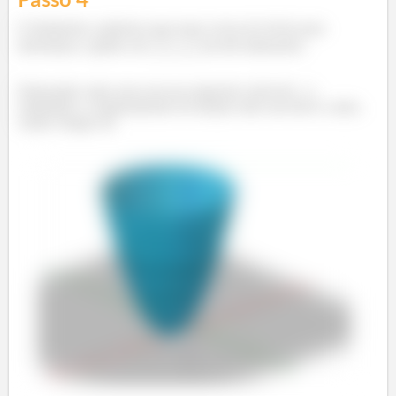
E finalmente, podemos usar essas curvas de níveis para
determinar o gráfico de
em três dimensões.
Esboçando cada curva em seu respectivo nível de
e
estimando o comportamento da função entre um nível e outro,
vamos chegar em