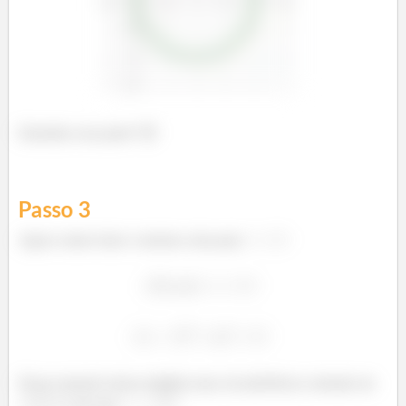
Entendeu essa parte? 😊
Passo
3
Agora vamos fazer a mesma coisa para
Nessa equação temos também uma circunferência centrada em
e com raio
.