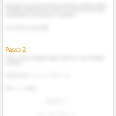
Para plotar as curvas de nível de uma função, podemos utilizar
um gráfico bidimensional no plano
e traçar as curvas que
correspondem a cada valor de
da função.
Sacou? Bora começar! 😁
Passo
2
Vamos começar definindo alguns valores de
para substituir
na função
Podemos usar
,
e
.
Para
, temos