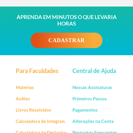
87
88
89
90
91
92
93
94
95
96
97
98
99
100
APRENDA EM MINUTOS O QUE LEVARIA
HORAS
CADASTRAR
Para Faculdades
Central de Ajuda
Matérias
Nossas Assinaturas
Aulões
Primeiros Passos
Livros Resolvidos
Pagamentos
Calculadora de Integrais
Alterações na Conta
Calculadora de Derivadas
Perguntas Frequentes