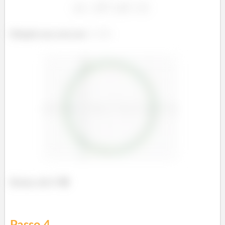
Plotando essa curva em
Bacana, não é? 😁
Passo
4