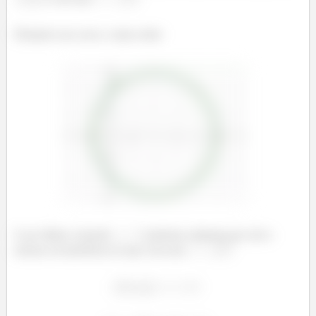
Plotando essa curva, vamos obter
E por último, fazendo
podemos adiantar que será a
mesma circunferência só que com raio