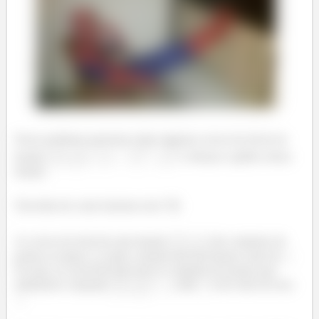
Nesse problema queremos obter algumas curvas de níveis da
função
e esboçar o gráfico dessa
função.
Tem ideia de como fazemos isso? 🤔
As curvas de nível de uma função
são conjuntos de
pontos no plano
onde a função tem um mesmo valor de
.
Ou seja, as curvas de nível são os conjuntos de pontos que
satisfazem a equação
, onde
é um valor do eixo
.