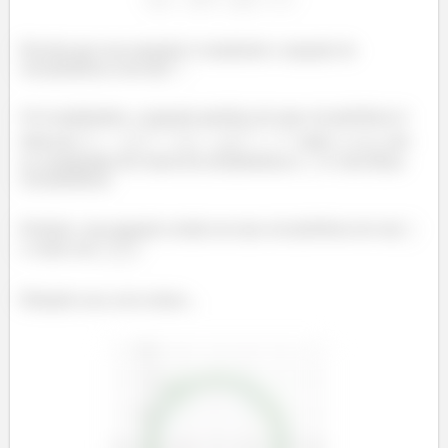
Perceba que essa equação é exatamente a equação da
circunferência com raio
Só recapitulando, a equação genérica de uma circunferência é
dada por
onde
e
são
as coordenadas do centro da circunferência e
é o raio dessa
circunferência.
Portanto, essa equação resulta em uma circunferência de raio
e centro em
.
Plotando essa curva temos...