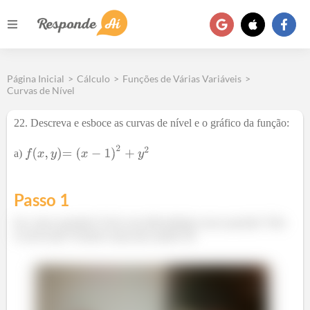
Página Inicial
>
Cálculo
>
Funções de Várias Variáveis
>
Curvas de Nível
22. Descreva e esboce as curvas de nível e o gráfico da função:
a)
Passo 1
Iae, meus queridos! Está com dificuldades nessa questão? Não
se preocupe! Estamos aqui para ajudar 😉