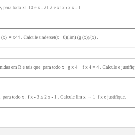
e, para todo x1 10 e x - 21 2 e xf x5 x x - 1
(x)| = x^4 . Calcule underset(x - 0)(lim) (g (x))/(x) .
 para todo x , f x - 3 ≤ 2 x - 1 . Calcule lim x → 1 ⁡ f x e justifique.