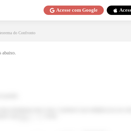
Acesse com
Google
Aces
eorema do Confronto
s abaixo.
sa questão.
basta entendermos duas coisas. A primeira é que multiplicar por um va
unda é que
. Assim,