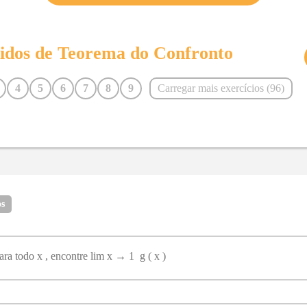
vidos de
Teorema do Confronto
4
5
6
7
8
9
Carregar mais exercícios (
96
)
16
17
18
19
20
21
28
29
30
31
32
33
40
41
42
43
44
45
52
53
54
55
56
57
65
66
67
68
69
70
os
77
78
79
80
81
82
89
90
91
92
93
94
ara todo x , encontre lim x → 1 ⁡ g ( x )