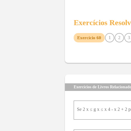
Exercícios Resol
1
2
3
Exercício
60
10
11
12
13
14
15
22
23
24
25
26
27
34
35
36
37
38
39
46
47
48
49
50
51
58
59
61
62
63
64
Exercícios de Livros Relacionad
71
72
73
74
75
76
83
84
85
86
87
88
Se 2 x ≤ g x ≤ x 4 - x 2 + 2 p
95
96