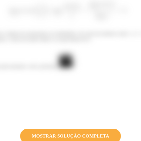
e o limite do numerador ser indefinido, ele será um número entre -1 e 
te o valor da razão tende a se aproximar de 0.
 pela atenção e até a próxima.
MOSTRAR SOLUÇÃO COMPLETA