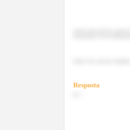
Vamos notar aqui que, apesar d
denominador cresce infinitamen
Então é isso, pessoal, obrigado
Resposta
d)