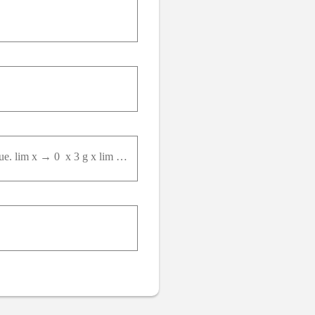
Sejam f e g duas funções definidas em R e tais que, para todo x , g x 4 + f x 4 = 4 . Calcule e justifique. lim x → 0 ⁡ x 3 g x lim x → 3 ⁡ f x x 2 - 9 3