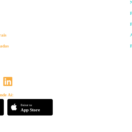
N
P
rais
vadas
nde Aí:
Baixar na
App Store