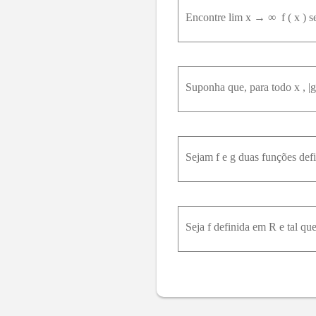
Encontre lim x → ∞ ⁡ f ( x ) s
Suponha que, para todo x , |g 
Seja f definida em R e tal que,