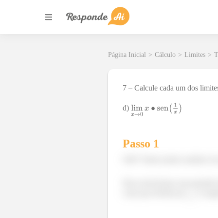
Página Inicial
>
Cálculo
>
Limites
>
T
7 – Calcule cada um dos limite
d)
Passo 1
Olá!! Vamos juntos analisar es
Para resolvermos essa questão 
coisa que dividir por
. A seg