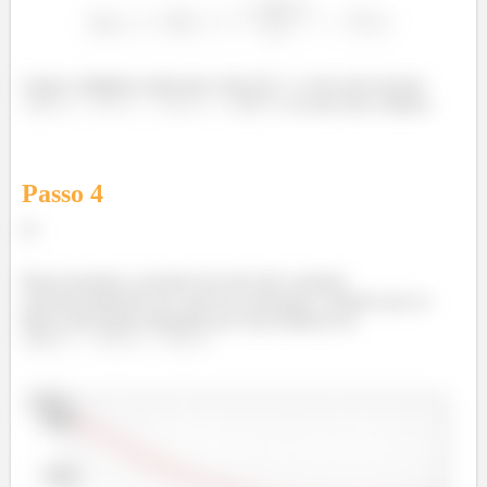
Como a distância entre eles é de
e eles percorreram
, os trens não colidem.
Passo
4
d)
Basta desenhar a posição dos dois três variando
exponencialmente por conta da aceleração e lembrar que no
fim os dois ficam separados por uma distância de
.