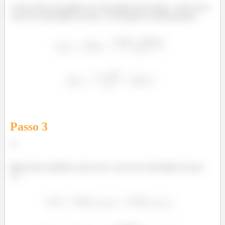
Como temos um gráfico de velocidade pelo tempo, a área sob a
curva da velocidade do trem
será igual ao deslocamento:
Á
Passo
3
c)
Basta fazer também a área sob a curva da velocidade do trem
:
Á
Á