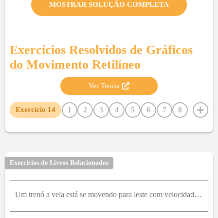
MOSTRAR SOLUÇÃO COMPLETA
Exercícios Resolvidos de
Gráficos
do Movimento Retilíneo
Ver Teoria
1
2
3
4
5
6
7
8
Exercício
14
9
10
11
12
13
15
16
17
18
19
20
21
22
23
24
25
26
27
28
29
30
31
32
33
34
35
36
37
38
39
40
41
42
Exercícios de Livros Relacionados
43
44
45
46
47
48
49
50
51
52
53
54
55
56
57
58
59
60
61
62
63
64
Um trenó a vela está se movendo para leste com velocidade constante quando uma rajada de vento produz uma aceleração constante para leste durante 3,0s . O gráfico de x em função de t aparece na Fig. 2
65
66
67
68
69
70
71
72
73
74
75