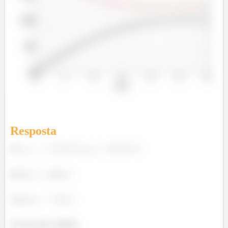
Resposta
a)
;
.
b)
c)
Os trens não colidem.