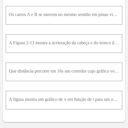
76
77
78
79
80
81
82
83
84
85
86
87
88
89
90
91
92
93
94
95
96
Os carros A e B se movem no mesmo sentido em pistas vizinhas. A posição x do carro A é dada na Fig.2 - 27 , do instante t = 0 ao instante t = 7,0s . A escala vertical do gráfico é definida por x s = 3
A Figura 2-13 mostra a aceleração da cabeça e do tronco de um voluntário durante urna colisão frontal. Qual é a velocidade (a) da cabeça e (b) do tronco quando a aceleração da cabeça é máxima?
Que distância percorre em 16s um corredor cujo gráfico velocidade-tempo é mostrado na Fig. 2-30? A escala vertical do gráfico é definida por v 1 = 8,0m .
A figura mostra um gráfico de x em função de t para um objeto se movendo ao longo de uma linha reta. Para esse movimento, esboce os gráficos (usando o mesmo eixo t ) de (a) v x como função de t , e (b