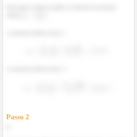
Basta jogar os dados do gráfico na fórmula da aceleração
média
:
A aceleração média do trem
:
A aceleração média do trem
Passo
2
b)