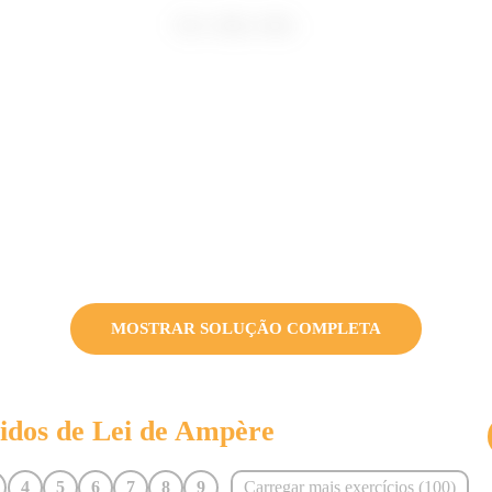
MOSTRAR SOLUÇÃO COMPLETA
vidos de
Lei de Ampère
4
5
6
7
8
9
Carregar mais exercícios (
100
)