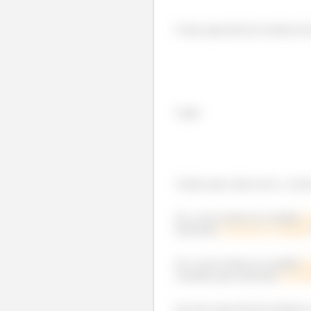
Como aqui não há corrente de
Logo:
Assim, para cada curva, o noss
Se a curva estiver no sentido
a
estiverem
entrando na págin
Se a curva estiver no sentido
h
correntes que estiverem
entra
Isso fica mais fácil de lembrar