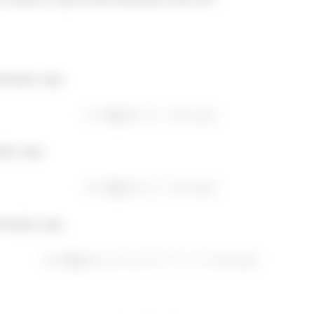
i-horário, logo:
≔
ário, logo:
≔
i-horário, logo:
≔