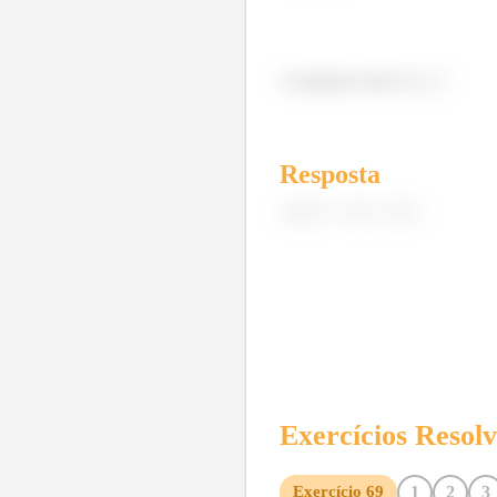
A resposta certa é a
.
Resposta
Exercícios Resol
1
2
3
Exercício
69