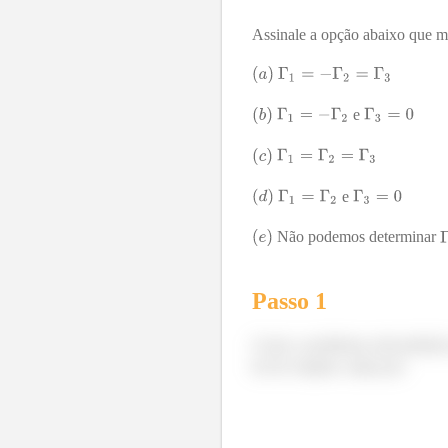
Assinale a opção abaixo que mel
e
e
Não podemos determinar
Passo 1
Como o problema está pedindo 
lei de Ampère, dada por: