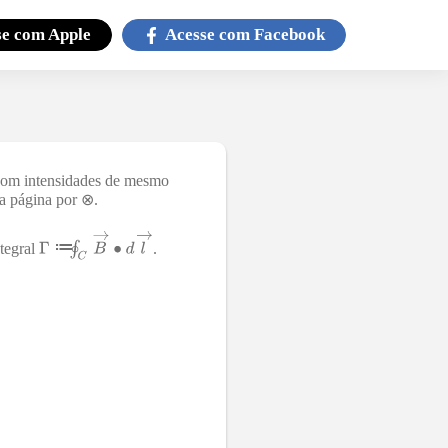
se com
Apple
Acesse com
Facebook
 com intensidades de mesmo
na página por ⊗.
≔
ntegral
.