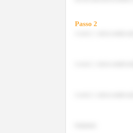
Passo
2
A curva
está no sentido ant
A curva
está no sentido hor
A curva
está no sentido ant
Finalmente: