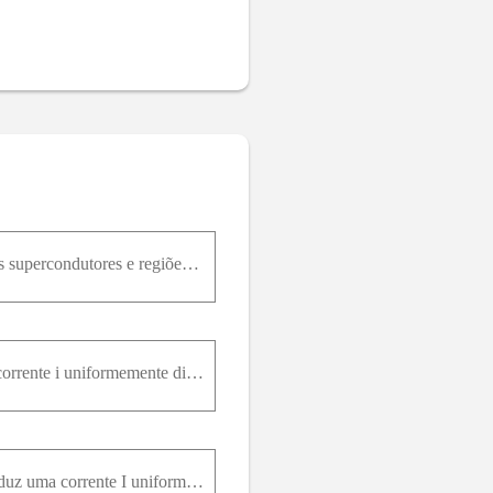
41- Um supercondutor do tipo I I em um campo magnético externo entre B c 1 e B c 2 possui regiões supercondutores e regiões com resistência na qual existe campo magnético. Qual é a resistência de um c
A figura 29-86 mostra uma seção reta de um condutor cilíndrico oco de raios a e b que conduz uma corrente i uniformemente distribuída. (a) Mostre que, no intervalo bra , o módulo B ( r ) do campo elét
74- Um condutor possui forma de um cilindro oco, sendo a o raio interno e b o raio externo. Ele conduz uma corrente I uniformemente distribuída ao longo da sua seção reta. Deduza expressões para o mód