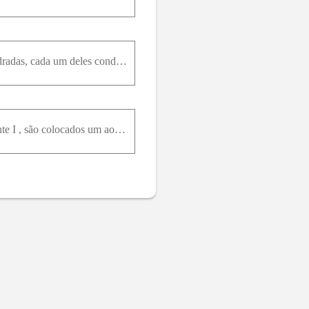
81- Um plano infinito que conduz uma corrente. Condutores retilíneos longos, com seções retas quadradas, cada um deles conduzindo uma corrente I , são colocados um ao lado do outro, formando uma placa
82- Condutores retilíneos longos, com seções retas quadradas, cada um deles conduzindo uma corrente I , são colocados um ao lado do outro, formando uma placa fina que se estende até o infinito, sendo