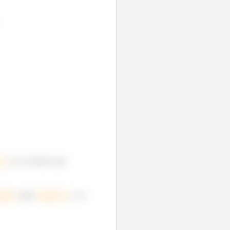
vas
e as correntes que
ágina
serão
negativas
, e as