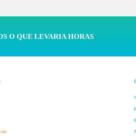
S O QUE LEVARIA HORAS
s
N
P
rais