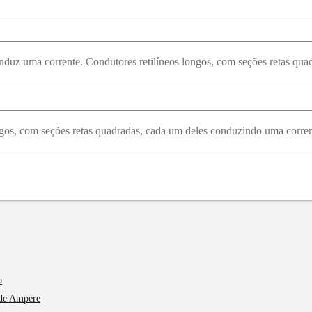
o
 de Ampère