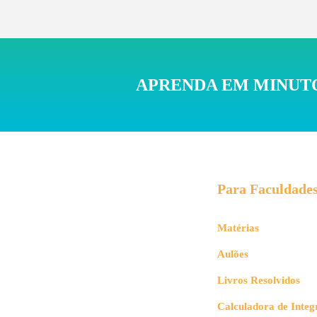
APRENDA EM MINUTO
Para Faculdade
Matérias
Aulões
Livros Resolvidos
Calculadora de Integ