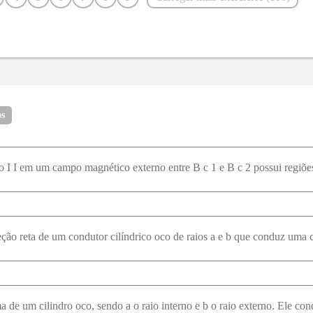
16
17
18
19
20
21
28
29
30
31
32
33
40
41
42
43
44
45
52
53
54
55
56
57
64
65
66
67
68
70
os
77
78
79
80
81
82
89
90
91
92
93
94