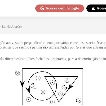
Acesse com
Google
Aces
>
Lei de Ampère
ião atravessada perpendicularmente por várias correntes estacionárias
correntes que saem da página são representadas por ⊙ e as que entram 
rês diferentes caminhos fechados, orientados, para a determinação da i