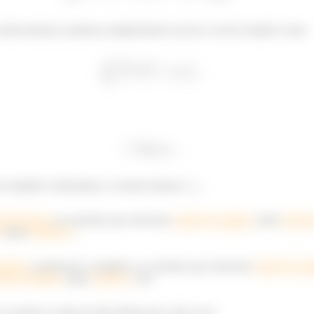
 deslocamento, podemos simplesmente escrever a lei de Ampère como:
≔
o trabalho é determinar a corrente interna
.
nti-horário
, as correntes que estiverem
saindo da página
serão
positi
a
serão
negativas
.
orário
, acontecerá o contrário, as correntes que estiverem
saindo da p
ndo na página
serão
positivas
, ok?
 se usarmos a regra da mão direita para cada curva.