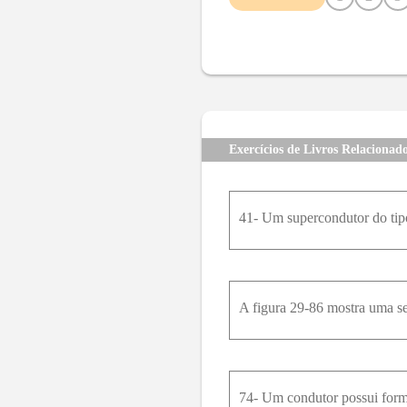
10
11
12
13
14
15
22
23
24
25
26
27
34
35
36
37
38
39
46
47
48
49
50
51
58
59
60
61
62
63
Exercícios de Livros Relacionad
71
72
73
74
75
76
83
84
85
86
87
88
95
96
97
98
99
100