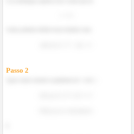
E ao semiespaço superior, isto é, temos que ter
Assim, podemos definir nossa restrição como
Passo
2
Agora vamos calcular os gradientes de
e de
.
E