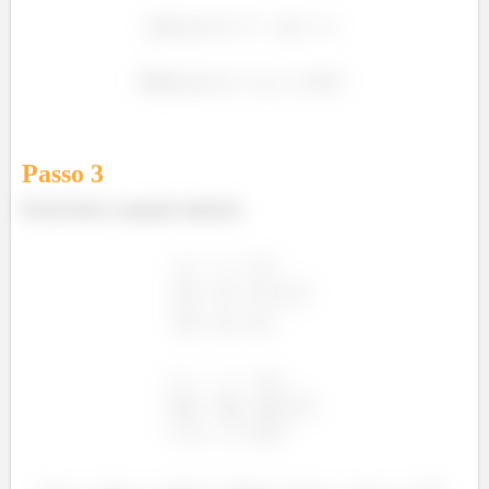
Passo
3
Resolvendo a equação matricial