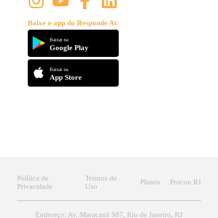
Baixe o app do Responde Aí:
Baixar na
Google Play
Baixar na
App Store
Política de
Termos de
Planos
Procon RJ
Privacidade
Uso
Endereço: Av. Maracanã 987, Rio de Janeiro, RJ