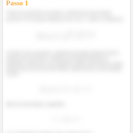
Passo 1
Vamos lá, queremos encontrar o máximo de uma função,
percebe? É da função distância! Ela, em
pode ser dada por:
Acontece que encontrar o máximo da função distancia dá no
mesmo que encontrar o máximo da função distancia ao
quadrado, sendo que essa segunda é muito mais fail nas contas
porque não vai ter essa raíz chata. Então bora lá, nossa função
vai ser:
Mas ela está restrita a superfície