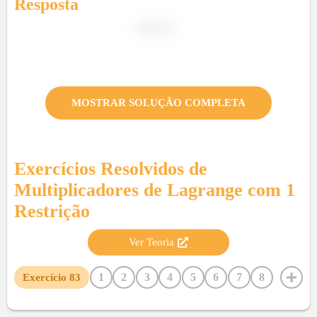
Resposta
MOSTRAR SOLUÇÃO COMPLETA
Exercícios Resolvidos de
Multiplicadores de Lagrange com 1
Restrição
Ver Teoria
1
2
3
4
5
6
7
8
Exercício
83
9
10
11
12
13
14
15
16
17
18
19