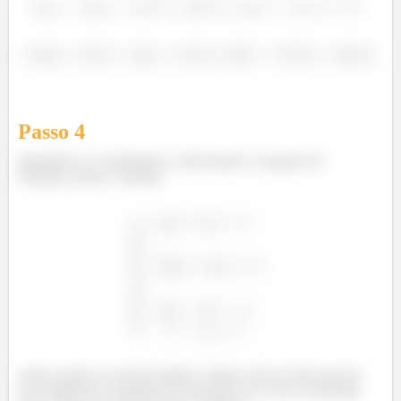
Passo
4
Igualando as coordenadas e adicionando a equação da
restrição, temos o sistema:
Agora vamos ao macete máster: sempre colocar tudo que der
em evidência!! A questão foi feita para isso e isso vai facilitar