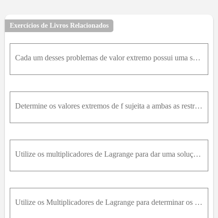
20
21
22
23
24
25
26
27
28
29
30
31
32
33
34
35
36
37
38
39
40
41
Exercícios de Livros Relacionados
42
43
44
45
46
47
48
49
50
51
52
53
54
55
56
57
58
59
60
61
62
63
Cada um desses problemas de valor extremo possui uma solução com um valor máximo e um valor mínimo. Utilize os multiplicadores de Lagrange para determinar os valores máximo e mínimo da função sujeita
64
65
66
67
68
69
70
71
72
73
74
75
76
77
78
79
80
81
82
84
85
86
87
88
89
90
91
92
93
94
95
96
97
Determine os valores extremos de f sujeita a ambas as restrições. f(x, y, z) = x^2 + y^2 + z^2, x - y = 1, y^2 - z^2 = 1
98
99
100
Utilize os multiplicadores de Lagrange para dar uma solução alternativa aos exercícios da Seção 14.7 indicadosExercício 39
Utilize os Multiplicadores de Lagrange para determinar os valores máximo e mínimo da função sujeita à(s) restrição(ões) dada(s).f(x1, x2, …, xn) = x1 + x2 + … + xn x_1^2 + x_2^2 + ... + x_n^2 = 1