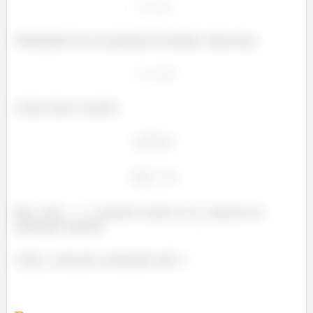
Substituindo isso na equanção da restrição, tiramos que
Assim, temos os pontos
Mas, como
, somente o ponto
pertence ao
semiespaço superior.
Assim, a soma das coordenadas vale
.