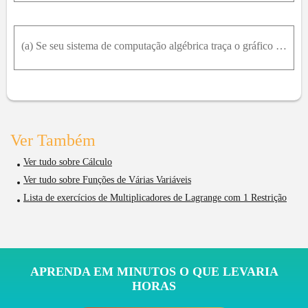
(a) Se seu sistema de computação algébrica traça o gráfico de curvas definidas implicitamente, use-o para estimar os valores mínimo e máximo de f(x, y) = x^3 + y^3 + 3xy sujeita a (x - 3)^2 + (y - 3)^
Ver Também
Ver tudo sobre Cálculo
Ver tudo sobre Funções de Várias Variáveis
Lista de exercícios de Multiplicadores de Lagrange com 1 Restrição
APRENDA EM MINUTOS O QUE LEVARIA
HORAS