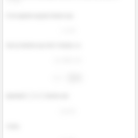
.
E da segunda equação tiramos que
Que já sabemos que não é solução, ou
Igualando
e
tiramos que
Assim,