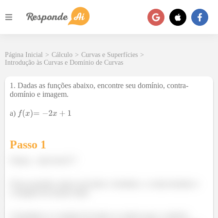
Página Inicial
>
Cálculo
>
Curvas e Superfícies
>
Introdução às Curvas e Domínio de Curvas
1. Dadas as funções abaixo, encontre seu domínio, contra-
domínio e imagem.
a)
Passo 1
Falaaa... tudo bem???
Nessa questão vamos encontrar o domínio, o contra-domíno e
a imagem da função dada.
O domínio é o conjunto de todos os valores que a variável