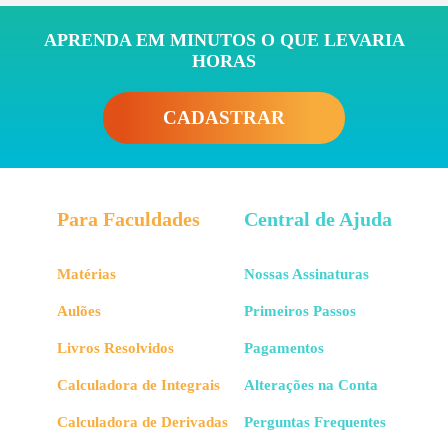
APRENDA EM MINUTOS O QUE LEVARIA
HORAS
CADASTRAR
Para Faculdades
Central de Ajuda
Matérias
Nossas Assinaturas
Aulões
Primeiros Passos
Livros Resolvidos
Pagamentos
Calculadora de Integrais
Alterações na Conta
Calculadora de Derivadas
Perguntas Frequentes