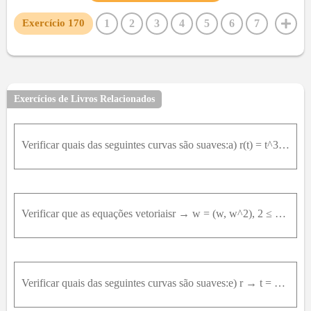
1
2
3
4
5
6
7
Exercício
170
8
9
10
11
12
13
14
15
16
17
18
19
20
21
22
23
24
25
26
27
28
29
30
31
32
33
34
35
36
37
38
39
40
Exercícios de Livros Relacionados
41
42
43
44
45
46
47
48
49
50
51
52
53
54
55
56
57
58
59
60
61
62
Verificar quais das seguintes curvas são suaves:a) r(t) = t^3 * i + t^2 * j, t ∈ [-1, 1]
63
64
65
66
67
68
69
70
71
72
73
74
75
76
77
78
79
80
81
82
83
84
85
86
87
88
89
90
91
92
93
94
95
Verificar que as equações vetoriaisr → w = (w, w^2), 2 ≤ w ≤ 3 e r(t) = (raiz(t), t) , 4 ≤ t ≤ 9 representam a mesma curva.
96
97
98
99
100
Verificar quais das seguintes curvas são suaves:e) r → t = 2 cos ⁡ t ,3 s e n t , t ∈ 0 ,2 π