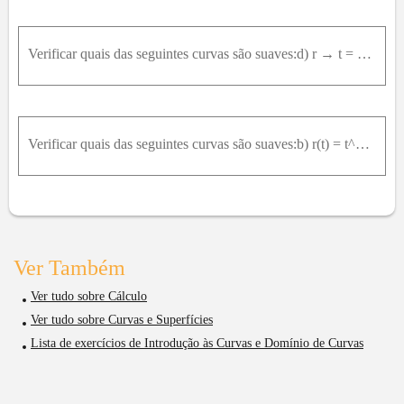
Verificar quais das seguintes curvas são suaves:d) r → t = 3 cos 3 ⁡ t ,3 s e n 3 t , t ∈ π 6 , π 3
Verificar quais das seguintes curvas são suaves:b) r(t) = t^3 i + t^2 j, t ∈ [1/2, 1]
Ver Também
Ver tudo sobre Cálculo
Ver tudo sobre Curvas e Superfícies
Lista de exercícios de Introdução às Curvas e Domínio de Curvas