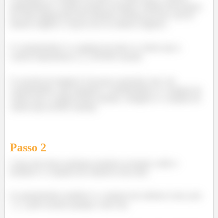
independente (
) pode assumir na função. Sempre procuramos
de existe alguma das três restrições: divisão por zero, raiz de
número negativo e log de zero ou número negativo.
O contradomínio é o conjunto de todos os valores que a
variável dependente (
) PODE assumir.
O conceito de imagem é um pouco parecido com o de
contradomínio, mas enquanto o contradomínio é o conjunto de
valores que a variável pode assumir, a imagem é o conjunto de
valores que ela IRÁ assumir.
Passo
2
Como não temos nenhuma restrição na função, então o
domínio é o conjunto dos números reais todo.
O contradomínio também é o conjunto dos números reais, pois
pode assumir qualquer valor real.