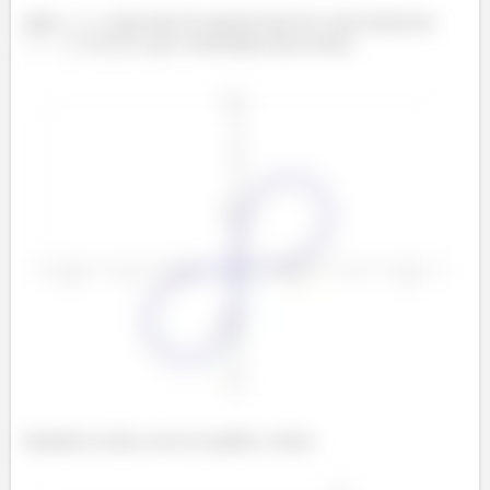
onde
. Esse tipo de equação descreve uma lemniscata
, que é desenhada dessa forma:
Juntando as duas curvas no gráfico, temos: