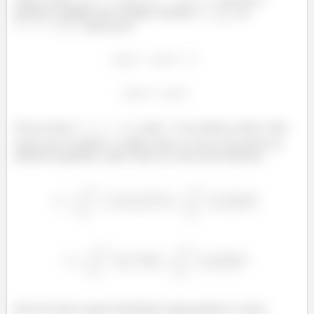
Então, temos
ou
. Pra que a
primeira condição seja verdade, teremos
ou
. Agora para:
Dessa forma,
, onde
é um número inteiro. Mas
repare que no gráfico, a região entre as curvas está apenas no
primeiro quadrante, então vamos ter nossa área dada por:
Reescrevendo usando identidades trigonométricas, temos: