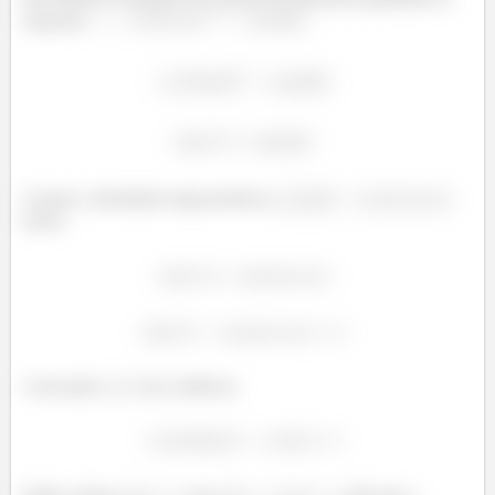
equações
e
:
Usando a identidade trigonométrica:
,
temos:
Colocando
em evidência: