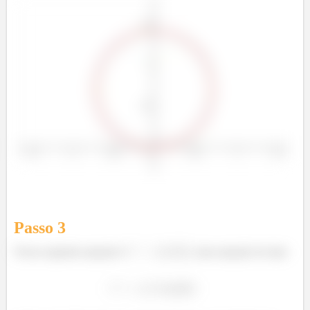
Passo
3
Nossa segunda equação é
, uma equação do tipo: