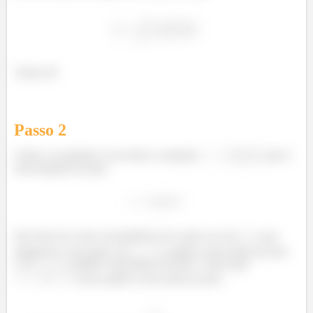
Vamos lá!
Passo
2
Galera, no primeiro caso temos a equação
, que é
uma equação do tipo:
Que descreve uma circunferência de centro no eixo
e que
tangencia o eixo polar. Se
, o gráfico está acima do polo,
e se
, o gráfico está abaixo do polo. Como aqui
, nosso gráfico está acima do polo.