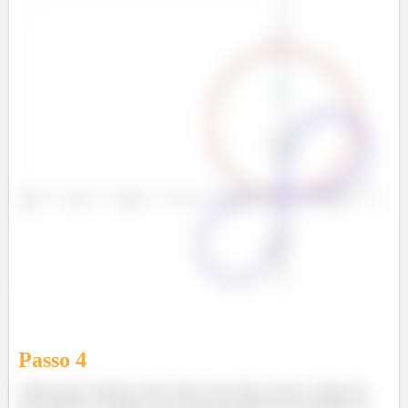
Passo
4
Agora para calcular a área entre essas duas curvas, vamos ter
que primeiro encontrar seus pontos de interseção igualando as