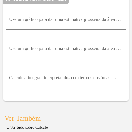
41
42
43
44
45
46
47
48
49
50
51
52
53
54
55
56
57
58
59
60
61
62
Use um gráfico para dar uma estimativa grosseira da área da região que fica abaixo da curva dada. A seguir, ache a área exatay = x^(-4), 1 ≤ x ≤ 6
63
64
65
66
67
68
69
70
71
72
73
74
75
76
77
78
79
80
81
82
83
84
85
86
87
88
89
90
91
92
93
94
95
Use um gráfico para dar uma estimativa grosseira da área da região que fica abaixo da curva dada. A seguir, ache a área exatay = sen(x), 0 ≤ x ≤ pi
96
97
98
99
100
Calcule a integral, interpretando-a em termos das áreas. ∫ - 1 3 3 - 2 xd x
Ver Também
Ver tudo sobre Cálculo