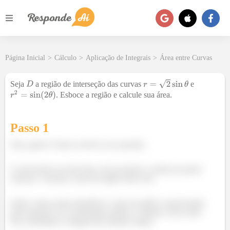
Página Inicial
>
Cálculo
>
Aplicação de Integrais
>
Área entre Curvas
Seja
a região de interseção das curvas
e
. Esboce a região e calcule sua área.
Passo 1
Fala, galera! Vamos resolver essa questão.
O enunciado nos deu duas curvas polares e pediu pra gente
esboçar e calcular a área da região entre elas.
Então vamos tentar identificar o tipo de gráfico representado
pela equação em coordenadas polares e estimar a área entre
eles calculando a integral das funções dadas: